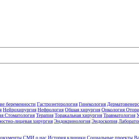
ие беременности
Гастроэнтерология
Гинекология
Дерматовенер
я
Нейрохирургия
Нефрология
Общая хирургия
Онкология
Отори
ия
Стоматология
Терапия
Торакальная хирургия
Травматология
юстно-лицевая хирургия
Эндокринология
Эндоскопия
Лаборато
документы
СМИ о нас
История клиники
Социальные проекты
В