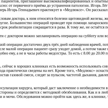
 пациентов, приглашение высококвалифицированных и опытных 
сно: от первичного приёма до устранения патологии. Игорь Лёг
перь Игорь Геннадьевич практикует в «Медлюксе». Он рассказал
словам доктора, к ним относятся болезни щитовидной железы, 
ругие. Большинство операций проводят при помощи лапароскоп
срок реабилитации сокращается в разы. К тому же, не остаётся 
и с доктором можно запланировать операцию на субботу или вос
шой операции достаточно двух-трёх дней наблюдения врачей, по
сле малой операции пациент сразу уходит домой, а потом также
добно ему, а не в часы работы медсестры. То есть с 8.00 до 20.
, сейчас в хороших клиниках есть возможность использовать со
ода практически сведены на нет. Кроме того, «Медлюкс» оснас
остав газовой смеси, следят за пульсом, частотой дыхания, дав
сультация хирурга, который даст заключение о необходимости в
стороны и определяется с методикой обезболивания. Как и в люб
ви и мочи. Обследования можно пройти как здесь же, в клинике,