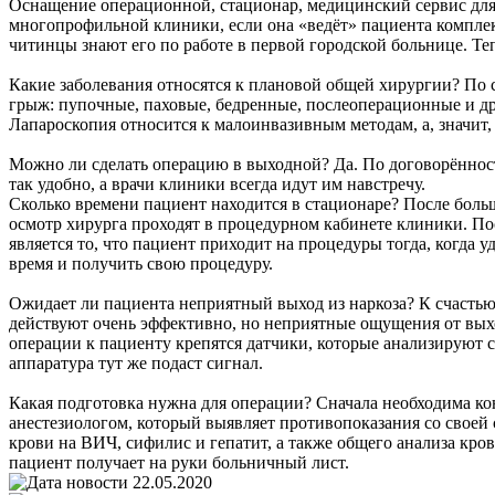
Оснащение операционной, стационар, медицинский сервис для
многопрофильной клиники, если она «ведёт» пациента комплек
читинцы знают его по работе в первой городской больнице. Те
Какие заболевания относятся к плановой общей хирургии? По 
грыж: пупочные, паховые, бедренные, послеоперационные и д
Лапароскопия относится к малоинвазивным методам, а, значит, 
Можно ли сделать операцию в выходной? Да. По договорённост
так удобно, а врачи клиники всегда идут им навстречу.
Сколько времени пациент находится в стационаре? После боль
осмотр хирурга проходят в процедурном кабинете клиники. По
является то, что пациент приходит на процедуры тогда, когда у
время и получить свою процедуру.
Ожидает ли пациента неприятный выход из наркоза? К счастью
действуют очень эффективно, но неприятные ощущения от вых
операции к пациенту крепятся датчики, которые анализируют с
аппаратура тут же подаст сигнал.
Какая подготовка нужна для операции? Сначала необходима кон
анестезиологом, который выявляет противопоказания со своей 
крови на ВИЧ, сифилис и гепатит, а также общего анализа кро
пациент получает на руки больничный лист.
22.05.2020