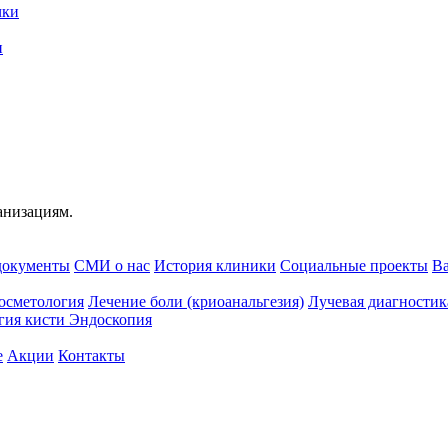
и
анизациям.
документы
СМИ о нас
История клиники
Социальные проекты
В
осметология
Лечение боли (криоанальгезия)
Лучевая диагностик
гия кисти
Эндоскопия
e
Акции
Контакты