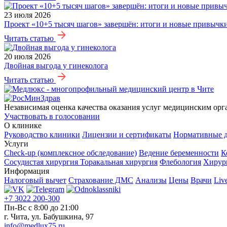
23 июля 2026
Проект «10+5 тысяч шагов» завершён: итоги и новые привычк
Читать статью
20 июля 2026
Двойная выгода у гинеколога
Читать статью
Независимая оценка качества оказания услуг медицинским орг
Участвовать в голосовании
О клинике
Руководство клиники
Лицензии и сертификаты
Нормативные 
Услуги
Check-up (комплексное обследование)
Ведение беременности
К
Сосудистая хирургия
Торакальная хирургия
Флебология
Хирур
Информация
Налоговый вычет
Страхование ДМС
Анализы
Цены
Врачи
Liv
+7 3022 200-300
Пн-Вс с 8:00 до 21:00
г. Чита, ул. Бабушкина, 97
info@medlux75.ru