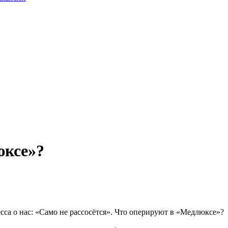
юксе»?