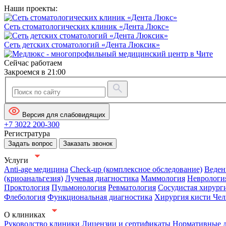
Наши проекты:
Сеть стоматологических клиник «Дента Люкс»
Сеть детских стоматологий «Дента Люксик»
Сейчас работаем
Закроемся в 21:00
Версия для слабовидящих
+7 3022 200-300
Регистратура
Задать вопрос
Заказать звонок
Услуги
Anti-age медицина
Check-up (комплексное обследование)
Веден
(криоанальгезия)
Лучевая диагностика
Маммология
Неврологи
Проктология
Пульмонология
Ревматология
Сосудистая хирург
Флебология
Функциональная диагностика
Хирургия кисти
Чел
О клиниках
Руководство клиники
Лицензии и сертификаты
Нормативные 