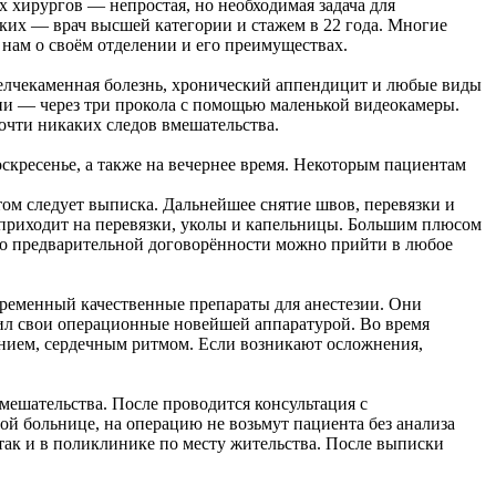
хирургов — непростая, но необходимая задача для
ких — врач высшей категории и стажем в 22 года. Многие
 нам о своём отделении и его преимуществах.
желчекаменная болезнь, хронический аппендицит и любые виды
ии — через три прокола с помощью маленькой видеокамеры.
почти никаких следов вмешательства.
кресенье, а также на вечернее время. Некоторым пациентам
том следует выписка. Дальнейшее снятие швов, перевязки и
 приходит на перевязки, уколы и капельницы. Большим плюсом
00 по предварительной договорённости можно прийти в любое
временный качественные препараты для анестезии. Они
тил свои операционные новейшей аппаратурой. Во время
лением, сердечным ритмом. Если возникают осложнения,
мешательства. После проводится консультация с
ой больнице, на операцию не возьмут пациента без анализа
 так и в поликлинике по месту жительства. После выписки