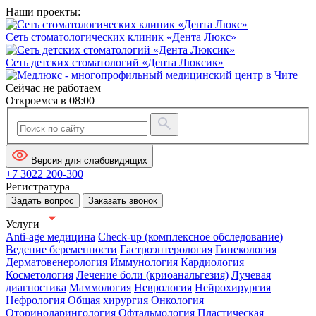
Наши проекты:
Сеть стоматологических клиник «Дента Люкс»
Сеть детских стоматологий «Дента Люксик»
Сейчас не работаем
Откроемся в 08:00
Версия для слабовидящих
+7 3022 200-300
Регистратура
Задать вопрос
Заказать звонок
Услуги
Anti-age медицина
Check-up (комплексное обследование)
Ведение беременности
Гастроэнтерология
Гинекология
Дерматовенерология
Иммунология
Кардиология
Косметология
Лечение боли (криоанальгезия)
Лучевая
диагностика
Маммология
Неврология
Нейрохирургия
Нефрология
Общая хирургия
Онкология
Оториноларингология
Офтальмология
Пластическая