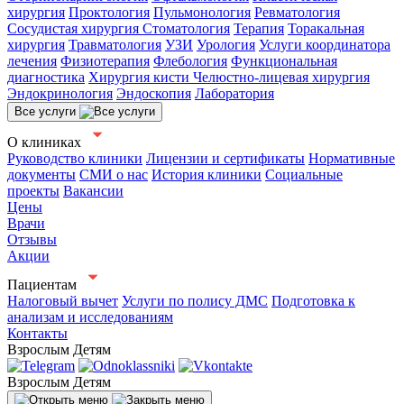
хирургия
Проктология
Пульмонология
Ревматология
Сосудистая хирургия
Стоматология
Терапия
Торакальная
хирургия
Травматология
УЗИ
Урология
Услуги координатора
лечения
Физиотерапия
Флебология
Функциональная
диагностика
Хирургия кисти
Челюстно-лицевая хирургия
Эндокринология
Эндоскопия
Лаборатория
Все услуги
О клиниках
Руководство клиники
Лицензии и сертификаты
Нормативные
документы
СМИ о нас
История клиники
Социальные
проекты
Вакансии
Цены
Врачи
Отзывы
Акции
Пациентам
Налоговый вычет
Услуги по полису ДМС
Подготовка к
анализам и исследованиям
Контакты
Взрослым
Детям
Взрослым
Детям