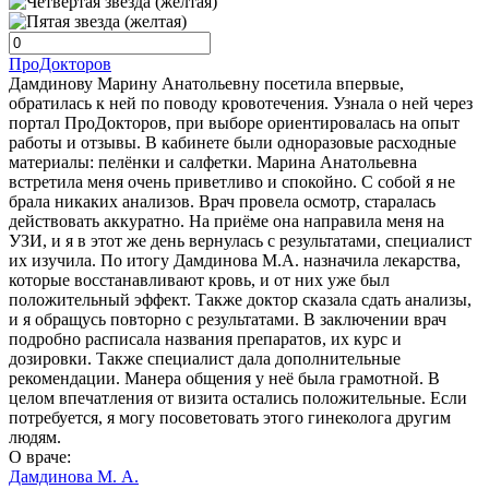
ПроДокторов
Дамдинову Марину Анатольевну посетила впервые,
обратилась к ней по поводу кровотечения. Узнала о ней через
портал ПроДокторов, при выборе ориентировалась на опыт
работы и отзывы. В кабинете были одноразовые расходные
материалы: пелёнки и салфетки. Марина Анатольевна
встретила меня очень приветливо и спокойно. С собой я не
брала никаких анализов. Врач провела осмотр, старалась
действовать аккуратно. На приёме она направила меня на
УЗИ, и я в этот же день вернулась с результатами, специалист
их изучила. По итогу Дамдинова М.А. назначила лекарства,
которые восстанавливают кровь, и от них уже был
положительный эффект. Также доктор сказала сдать анализы,
и я обращусь повторно с результатами. В заключении врач
подробно расписала названия препаратов, их курс и
дозировки. Также специалист дала дополнительные
рекомендации. Манера общения у неё была грамотной. В
целом впечатления от визита остались положительные. Если
потребуется, я могу посоветовать этого гинеколога другим
людям.
О враче:
Дамдинова М. А.