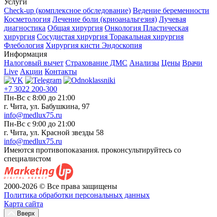
Услуги
Check-up (комплексное обследование)
Ведение беременности
Косметология
Лечение боли (криоанальгезия)
Лучевая
диагностика
Общая хирургия
Онкология
Пластическая
хирургия
Сосудистая хирургия
Торакальная хирургия
Флебология
Хирургия кисти
Эндоскопия
Информация
Налоговый вычет
Страхование ДМС
Анализы
Цены
Врачи
Live
Акции
Контакты
+7 3022 200-300
Пн-Вс с 8:00 до 21:00
г. Чита, ул. Бабушкина, 97
info@medlux75.ru
Пн-Вс с 9:00 до 21:00
г. Чита, ул. Красной звезды 58
info@medlux75.ru
Имеются противопоказания. проконсультируйтесь со
специалистом
2000-2026 © Все права защищены
Политика обработки персональных данных
Карта сайта
Вверх