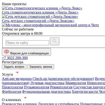
Наши проекты:
Сеть стоматологических клиник «Дента Люкс»
Сеть детских стоматологий «Дента Люксик»
Сейчас не работаем
Откроемся завтра в 08:00
Версия для слабовидящих
+7 3022 200-300
Регистратура
Задать вопрос
Заказать звонок
Услуги
Anti-age медицина
Check-up (комплексное обследование)
Веден
(криоанальгезия)
Лучевая диагностика
Маммология
Неврологи
Проктология
Пульмонология
Ревматология
Сосудистая хирург
Флебология
Функциональная диагностика
Хирургия кисти
Чел
О клиниках
Руководство клиники
Лицензии и сертификаты
Нормативные 