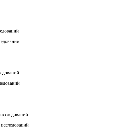
ледований
ледований
ледований
следований
х исследований
х исследований