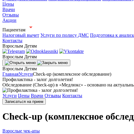
Цены
Врачи
Отзывы
Акции
Пациентам
Налоговый вычет
Услуги по полису ДМС
Подготовка к анализ
Контакты
Взрослым
Детям
Взрослым
Детям
Взрослым
Детям
Главная
Услуги
Check-up (комплексное обследование)
Профилактика - залог долголетия!
Обследование (Check-up) в «Медлюкс» - основано на актуальн
Услуги
Цены
Врачи
Отзывы
Контакты
Записаться на прием
Check-up (комплексное обслед
Взрослые чек-апы