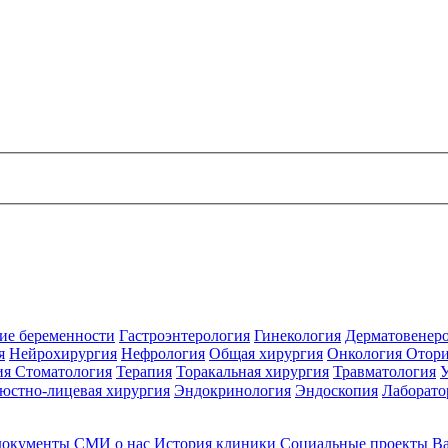
ие беременности
Гастроэнтерология
Гинекология
Дерматовенер
я
Нейрохирургия
Нефрология
Общая хирургия
Онкология
Отори
ия
Стоматология
Терапия
Торакальная хирургия
Травматология
юстно-лицевая хирургия
Эндокринология
Эндоскопия
Лаборато
документы
СМИ о нас
История клиники
Социальные проекты
В