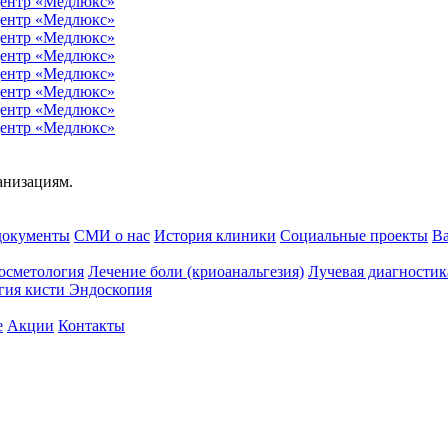
анизациям.
документы
СМИ о нас
История клиники
Социальные проекты
В
осметология
Лечение боли (криоанальгезия)
Лучевая диагностик
гия кисти
Эндоскопия
e
Акции
Контакты