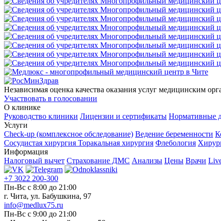
Независимая оценка качества оказания услуг медицинским орг
Участвовать в голосовании
О клинике
Руководство клиники
Лицензии и сертификаты
Нормативные 
Услуги
Check-up (комплексное обследование)
Ведение беременности
К
Сосудистая хирургия
Торакальная хирургия
Флебология
Хирур
Информация
Налоговый вычет
Страхование ДМС
Анализы
Цены
Врачи
Liv
+7 3022 200-300
Пн-Вс с 8:00 до 21:00
г. Чита, ул. Бабушкина, 97
info@medlux75.ru
Пн-Вс с 9:00 до 21:00