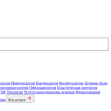
ология
Иммунология
Кардиология
Косметология
Лечение боли
ноларингология
Офтальмология
Пластическая хирургия
УЗИ
Урология
Услуги координатора лечения
Физиотерапия
рия
Все услуги