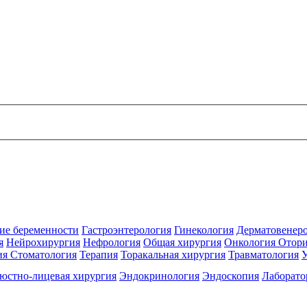
ие беременности
Гастроэнтерология
Гинекология
Дерматовенер
я
Нейрохирургия
Нефрология
Общая хирургия
Онкология
Отори
ия
Стоматология
Терапия
Торакальная хирургия
Травматология
юстно-лицевая хирургия
Эндокринология
Эндоскопия
Лаборато