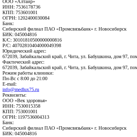
ООО «Алтаир»
ИНН: 7536178736
КПП: 753601001
ОГРН: 1202400030084
Банк:
Сибирский филиал ПАО «Промсвязьбанк» г. Новосибирск
БИК: 045004816
К/С: 30101810500000000816
Р/С: 40702810404000049398
Юридический адрес:
672039, Забайкальский край, г. Чита, ул. Бабушкина, дом 97, пом
Фактический адрес:
672039, Забайкальский край, г. Чита, ул. Бабушкина, дом 97, пом
Режим работы клиники:
Пн-Вс с 8:00 до 21:00
E-mail:
info@medlux75.ru
Реквизиты:
ООО «Век здоровья»
ИНН: 7530015358
КПП: 753001001
ОГРН: 1197536004313
Банк:
Сибирский филиал ПАО «Промсвязьбанк» г. Новосибирск
БИК: 045004816