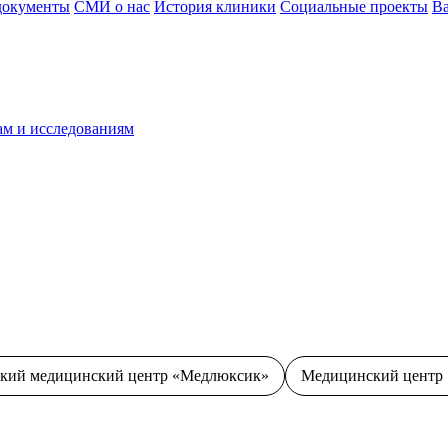
документы
СМИ о нас
История клиники
Социальные проекты
В
ам и исследованиям
ский медицинский центр «Медлюксик»
Медицинский центр 