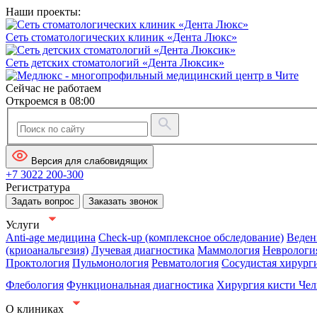
Наши проекты:
Сеть стоматологических клиник «Дента Люкс»
Сеть детских стоматологий «Дента Люксик»
Сейчас не работаем
Откроемся в 08:00
Версия для слабовидящих
+7 3022 200-300
Регистратура
Задать вопрос
Заказать звонок
Услуги
Anti-age медицина
Check-up (комплексное обследование)
Веден
(криоанальгезия)
Лучевая диагностика
Маммология
Неврологи
Проктология
Пульмонология
Ревматология
Сосудистая хирург
Флебология
Функциональная диагностика
Хирургия кисти
Чел
О клиниках