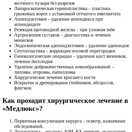
желчного пузыря без разрезов
Лапароскопическая герниопластика – пластика
грыжевых ворот с установкой сетчатого имплантата
Аппендэктомия – удаление аппендикса при
аппендиците
Резекция щитовидной железы – при узловом зобе
Артроскопия суставов – диагностика и лечение
менисков
Эндоскопическая аденоидэктомия – удаление аденоидов
Септопластика – коррекция носовой перегородки
Гинекологические операции – удаление кист яичников,
лечение бесплодия
Удаление доброкачественных новообразований –
липомы, атеромы, папилломы
Хирургическое лечение вросшего ногтя
Вскрытие и дренирование гнойников, абсцессов,
флегмон
Как проходит хирургическое лечение в
«Медлюкс»?
Первичная консультация хирурга – осмотр, назначение
обследований.
Диагностика – анализы, УЗИ, КТ, рентген, эндоскопия.