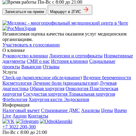
Пн-Вс с 8:00 до 21:00
Записаться на прием
Маршрут в 2ГИС
Независимая оценка качества оказания услуг медицинским
организациям.
Участвовать в голосовании
О клинике
Руководство клиники
Лицензии и сертификаты
Нормативные
документы
СМИ о нас
История клиники
Социальные
проекты
Вакансии
Отзывы
Услуги
Check-up (комплексное обследование)
Ведение беременности
Косметология
Лечение боли (криоанальгезия)
Лучевая
диагностика
Общая хирургия
Онкология
Пластическая
хирургия
Сосудистая хирургия
Торакальная хирургия
Флебология
Хирургия кисти
Эндоскопия
Информация
Налоговый вычет
Страхование ДМС
Анализы
Цены
Врачи
Live
Акции
Контакты
+7 3022 200-300
Пн-Вс с 8:00 до 21:00