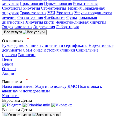
хирургия
Проктология
Пульмонология
Ревматология
Сосудистая хирургия
Стоматология
Терапия
Торакальная
хирургия
Травматология
УЗИ
Урология
Услуги координатора
лечения
Физиотерапия
Флебология
Функциональная
диагностика
Хирургия кисти
Челюстно-лицевая хирургия
Эндокринология
Эндоскопия
Лаборатория
Все услуги
О клиниках
Руководство клиники
Лицензии и сертификаты
Нормативные
документы
СМИ о нас
История клиники
Социальные
проекты
Вакансии
Цены
Врачи
Отзывы
Акции
Пациентам
Налоговый вычет
Услуги по полису ДМС
Подготовка к
анализам и исследованиям
Контакты
Взрослым
Детям
Взрослым
Детям