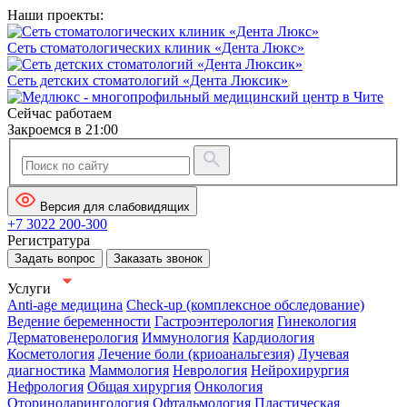
Наши проекты:
Сеть стоматологических клиник «Дента Люкс»
Сеть детских стоматологий «Дента Люксик»
Сейчас работаем
Закроемся в 21:00
Версия для слабовидящих
+7 3022 200-300
Регистратура
Задать вопрос
Заказать звонок
Услуги
Anti-age медицина
Check-up (комплексное обследование)
Ведение беременности
Гастроэнтерология
Гинекология
Дерматовенерология
Иммунология
Кардиология
Косметология
Лечение боли (криоанальгезия)
Лучевая
диагностика
Маммология
Неврология
Нейрохирургия
Нефрология
Общая хирургия
Онкология
Оториноларингология
Офтальмология
Пластическая