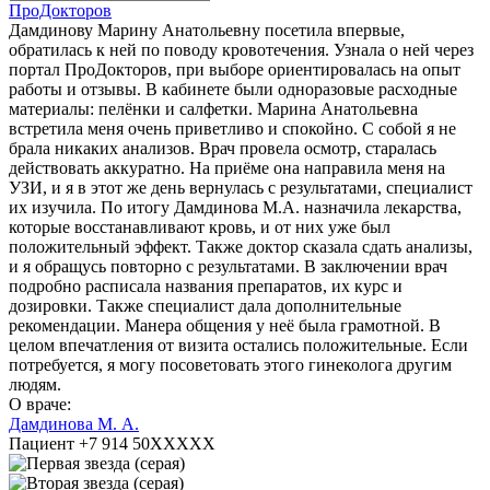
ПроДокторов
Дамдинову Марину Анатольевну посетила впервые,
обратилась к ней по поводу кровотечения. Узнала о ней через
портал ПроДокторов, при выборе ориентировалась на опыт
работы и отзывы. В кабинете были одноразовые расходные
материалы: пелёнки и салфетки. Марина Анатольевна
встретила меня очень приветливо и спокойно. С собой я не
брала никаких анализов. Врач провела осмотр, старалась
действовать аккуратно. На приёме она направила меня на
УЗИ, и я в этот же день вернулась с результатами, специалист
их изучила. По итогу Дамдинова М.А. назначила лекарства,
которые восстанавливают кровь, и от них уже был
положительный эффект. Также доктор сказала сдать анализы,
и я обращусь повторно с результатами. В заключении врач
подробно расписала названия препаратов, их курс и
дозировки. Также специалист дала дополнительные
рекомендации. Манера общения у неё была грамотной. В
целом впечатления от визита остались положительные. Если
потребуется, я могу посоветовать этого гинеколога другим
людям.
О враче:
Дамдинова М. А.
Пациент +7 914 50XXXXX