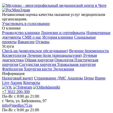
Независимая оценка качества оказания услуг медицинским
организациям.
Участвовать в голосовании
О клинике
Руководство клиники
Лицензии и сертификаты
Нормативные
документы
СМИ о нас
История клиники
Социальные
проекты
Вакансии
Отзывы
Услуги
Check-up (комплексное обследование)
Ведение беременности
Косметология
Лечение боли (криоанальгезия)
Лучевая
диагностика
Общая хирургия
Онкология
Пластическая
хирургия
Сосудистая хирургия
Торакальная хирургия
Флебология
Хирургия кисти
Эндоскопия
Информация
Налоговый вычет
Страхование ДМС
Анализы
Цены
Врачи
Live
Акции
Контакты
+7 3022 200-300
Пн-Вс с 8:00 до 21:00
г. Чита, ул. Бабушкина, 97
info@medlux75.ru
Пн-Вс с 9:00 до 21:00