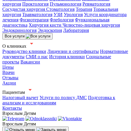
хирургия
Проктология
Пульмонология
Ревматология
Сосудистая хирургия
Стоматология
Терапия
Торакальная
хирургия
Травматология
УЗИ
Урология
Услуги координатора
лечения
Физиотерапия
Флебология
Функциональная
диагностика
Хирургия кисти
Челюстно-лицевая хирургия
Эндокринология
Эндоскопия
Лаборатория
Все услуги
О клиниках
Руководство клиники
Лицензии и сертификаты
Нормативные
документы
СМИ о нас
История клиники
Социальные
проекты
Вакансии
Цены
Врачи
Отзывы
Акции
Пациентам
Налоговый вычет
Услуги по полису ДМС
Подготовка к
анализам и исследованиям
Контакты
Взрослым
Детям
Взрослым
Детям