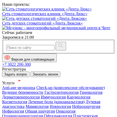
Наши проекты:
Сеть стоматологических клиник «Дента Люкс»
Сеть детских стоматологий «Дента Люксик»
Сейчас работаем
Закроемся в 21:00
Версия для слабовидящих
+7 3022 200-300
Регистратура
Задать вопрос
Заказать звонок
Услуги
Anti-age медицина
Check-up (комплексное обследование)
Ведение беременности
Гастроэнтерология
Гинекология
Дерматовенерология
Иммунология
Кардиология
Косметология
Лечение боли (криоанальгезия)
Лучевая
диагностика
Маммология
Неврология
Нейрохирургия
Нефрология
Общая хирургия
Онкология
Оториноларингология
Офтальмология
Пластическая