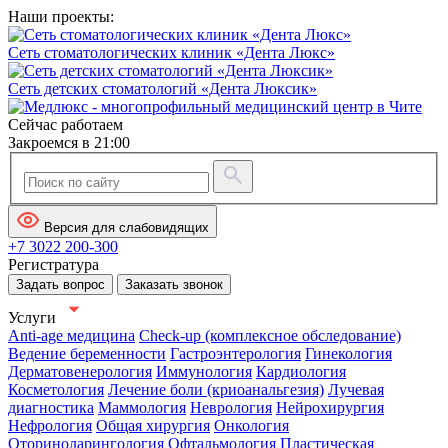
Наши проекты:
Сеть стоматологических клиник «Дента Люкс»
Сеть детских стоматологий «Дента Люксик»
Сейчас работаем
Закроемся в 21:00
Версия для слабовидящих
+7 3022 200-300
Регистратура
Задать вопрос
Заказать звонок
Услуги
Anti-age медицина
Check-up (комплексное обследование)
Ведение беременности
Гастроэнтерология
Гинекология
Дерматовенерология
Иммунология
Кардиология
Косметология
Лечение боли (криоанальгезия)
Лучевая
диагностика
Маммология
Неврология
Нейрохирургия
Нефрология
Общая хирургия
Онкология
Оториноларингология
Офтальмология
Пластическая