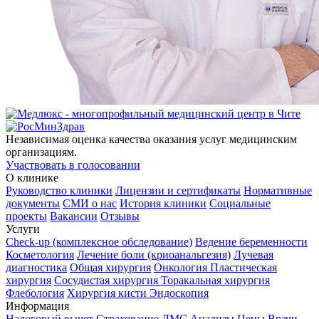
Независимая оценка качества оказания услуг медицинским
организациям.
Участвовать в голосовании
О клинике
Руководство клиники
Лицензии и сертификаты
Нормативные
документы
СМИ о нас
История клиники
Социальные
проекты
Вакансии
Отзывы
Услуги
Check-up (комплексное обследование)
Ведение беременности
Косметология
Лечение боли (криоанальгезия)
Лучевая
диагностика
Общая хирургия
Онкология
Пластическая
хирургия
Сосудистая хирургия
Торакальная хирургия
Флебология
Хирургия кисти
Эндоскопия
Информация
Налоговый вычет
Страхование ДМС
Анализы
Цены
Врачи