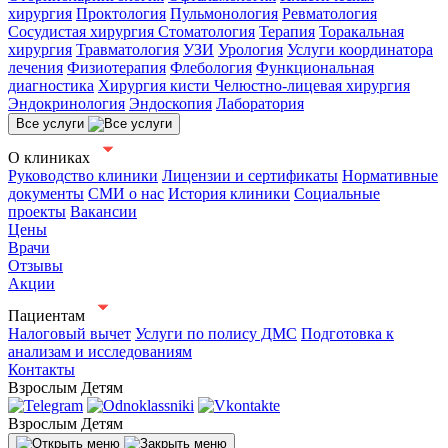
хирургия
Проктология
Пульмонология
Ревматология
Сосудистая хирургия
Стоматология
Терапия
Торакальная
хирургия
Травматология
УЗИ
Урология
Услуги координатора
лечения
Физиотерапия
Флебология
Функциональная
диагностика
Хирургия кисти
Челюстно-лицевая хирургия
Эндокринология
Эндоскопия
Лаборатория
Все услуги
О клиниках
Руководство клиники
Лицензии и сертификаты
Нормативные
документы
СМИ о нас
История клиники
Социальные
проекты
Вакансии
Цены
Врачи
Отзывы
Акции
Пациентам
Налоговый вычет
Услуги по полису ДМС
Подготовка к
анализам и исследованиям
Контакты
Взрослым
Детям
Взрослым
Детям