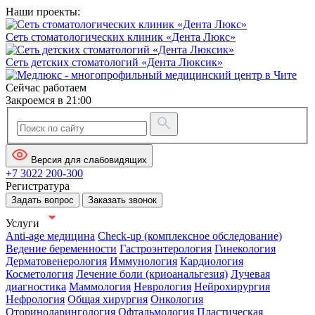
Наши проекты:
Сеть стоматологических клиник «Дента Люкс»
Сеть детских стоматологий «Дента Люксик»
Сейчас работаем
Закроемся в 21:00
Версия для слабовидящих
+7 3022 200-300
Регистратура
Задать вопрос
Заказать звонок
Услуги
Anti-age медицина
Check-up (комплексное обследование)
Ведение беременности
Гастроэнтерология
Гинекология
Дерматовенерология
Иммунология
Кардиология
Косметология
Лечение боли (криоанальгезия)
Лучевая
диагностика
Маммология
Неврология
Нейрохирургия
Нефрология
Общая хирургия
Онкология
Оториноларингология
Офтальмология
Пластическая