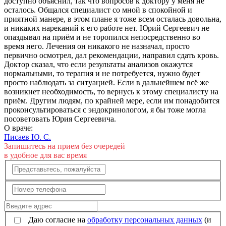
доступно объяснил, так что вопросов к доктору у меня не
осталось. Общался специалист со мной в спокойной и
приятной манере, в этом плане я тоже всем осталась довольна,
и никаких нареканий к его работе нет. Юрий Сергеевич не
опаздывал на приём и не торопился непосредственно во
время него. Лечения он никакого не назначал, просто
первично осмотрел, дал рекомендации, направил сдать кровь.
Доктор сказал, что если результаты анализов​ окажутся
нормальными, то терапия и не потребуется, нужно будет
просто наблюдать за ситуацией. Если в дальнейшем всё же
возникнет необходимость, то вернусь к этому специалисту на
приём. Другим людям, по крайней мере, если им понадобится
проконсультироваться с эндокринологом, я бы тоже могла
посоветовать Юрия Сергеевича.
О враче:
Писаев Ю. С.
Запишитесь на прием без очередей
в удобное для вас время
Даю согласие на
обработку персональных данных
(и