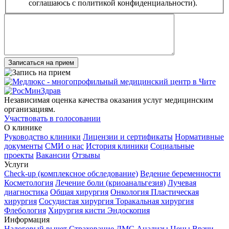
соглашаюсь с политикой конфиденциальности).
Записаться на прием
Независимая оценка качества оказания услуг медицинским
организациям.
Участвовать в голосовании
О клинике
Руководство клиники
Лицензии и сертификаты
Нормативные
документы
СМИ о нас
История клиники
Социальные
проекты
Вакансии
Отзывы
Услуги
Check-up (комплексное обследование)
Ведение беременности
Косметология
Лечение боли (криоанальгезия)
Лучевая
диагностика
Общая хирургия
Онкология
Пластическая
хирургия
Сосудистая хирургия
Торакальная хирургия
Флебология
Хирургия кисти
Эндоскопия
Информация
Налоговый вычет
Страхование ДМС
Анализы
Цены
Врачи