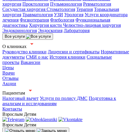
хирургия
Проктология
Пульмонология
Ревматология
Сосудистая хирургия
Стоматология
Терапия
Торакальная
хирургия
Травматология
УЗИ
Урология
Услуги координатора
лечения
Физиотерапия
Флебология
Функциональная
диагностика
Хирургия кисти
Челюстно-лицевая хирургия
Эндокринология
Эндоскопия
Лаборатория
Все услуги
О клиниках
Руководство клиники
Лицензии и сертификаты
Нормативные
документы
СМИ о нас
История клиники
Социальные
проекты
Вакансии
Цены
Врачи
Отзывы
Акции
Пациентам
Налоговый вычет
Услуги по полису ДМС
Подготовка к
анализам и исследованиям
Контакты
Взрослым
Детям
Взрослым
Детям