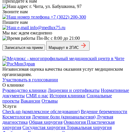
Приходите к нам
г. Чита, ул. Бабушкина, 97
Звоните нам
+7 (3022) 200-300
Пишите нам
info@medlux75.ru
Мы вас ждем ежедневно
Пн-Вс с 8:00 до 21:00
Записаться на прием
Маршрут в 2ГИС
Независимая оценка качества оказания услуг медицинским
организациям.
Участвовать в голосовании
О клинике
Руководство клиники
Лицензии и сертификаты
Нормативные
документы
СМИ о нас
История клиники
Социальные
проекты
Вакансии
Отзывы
Услуги
Check-up (комплексное обследование)
Ведение беременности
Косметология
Лечение боли (криоанальгезия)
Лучевая
диагностика
Общая хирургия
Онкология
Пластическая
хирургия
Сосудистая хирургия
Торакальная хирургия