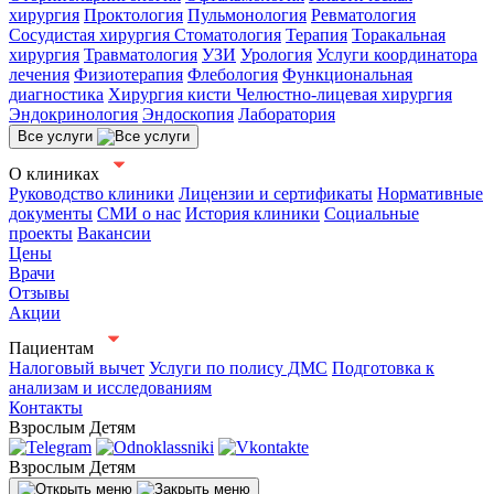
хирургия
Проктология
Пульмонология
Ревматология
Сосудистая хирургия
Стоматология
Терапия
Торакальная
хирургия
Травматология
УЗИ
Урология
Услуги координатора
лечения
Физиотерапия
Флебология
Функциональная
диагностика
Хирургия кисти
Челюстно-лицевая хирургия
Эндокринология
Эндоскопия
Лаборатория
Все услуги
О клиниках
Руководство клиники
Лицензии и сертификаты
Нормативные
документы
СМИ о нас
История клиники
Социальные
проекты
Вакансии
Цены
Врачи
Отзывы
Акции
Пациентам
Налоговый вычет
Услуги по полису ДМС
Подготовка к
анализам и исследованиям
Контакты
Взрослым
Детям
Взрослым
Детям