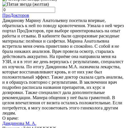
ПроДокторов
Дамдинову Марину Анатольевну посетила впервые,
обратилась к ней по поводу кровотечения. Узнала о ней через
портал ПроДокторов, при выборе ориентировалась на опыт
работы и отзывы. В кабинете были одноразовые расходные
материалы: пелёнки и салфетки. Марина Анатольевна
встретила меня очень приветливо и спокойно. С собой я не
брала никаких анализов. Врач провела осмотр, старалась
действовать аккуратно. На приёме она направила меня на
УЗИ, и я в этот же день вернулась с результатами, специалист
их изучила. По итогу Дамдинова М.А. назначила лекарства,
которые восстанавливают кровь, и от них уже был
положительный эффект. Также доктор сказала сдать анализы,
и я обращусь повторно с результатами. В заключении врач
подробно расписала названия препаратов, их курс и
дозировки. Также специалист дала дополнительные
рекомендации. Манера общения у неё была грамотной. В
целом впечатления от визита остались положительные. Если
потребуется, я могу посоветовать этого гинеколога другим
людям.
О враче:
Дамдинова М. А.