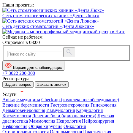
Наши проекты:
Сеть стоматологических клиник «Дента Люкс»
Сеть детских стоматологий «Дента Люксик»
Сейчас не работаем
Откроемся в 08:00
Версия для слабовидящих
+7 3022 200-300
Регистратура
Задать вопрос
Заказать звонок
Услуги
Anti-age медицина
Check-up (комплексное обследование)
Ведение беременности
Гастроэнтерология
Гинекология
Дерматовенерология
Иммунология
Кардиология
Косметология
Лечение боли (криоанальгезия)
Лучевая
диагностика
Маммология
Неврология
Нейрохирургия
Нефрология
Общая хирургия
Онкология
Оториноларингология
Офтальмология
Пластическая