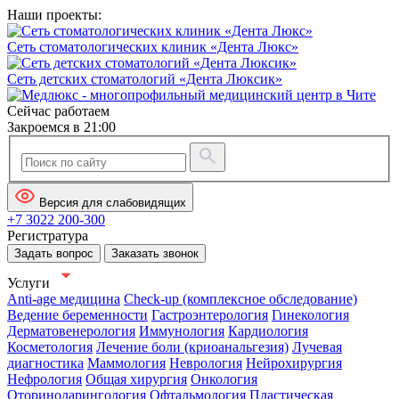
Наши проекты:
Сеть стоматологических клиник «Дента Люкс»
Сеть детских стоматологий «Дента Люксик»
Сейчас работаем
Закроемся в 21:00
Версия для слабовидящих
+7 3022 200-300
Регистратура
Задать вопрос
Заказать звонок
Услуги
Anti-age медицина
Check-up (комплексное обследование)
Ведение беременности
Гастроэнтерология
Гинекология
Дерматовенерология
Иммунология
Кардиология
Косметология
Лечение боли (криоанальгезия)
Лучевая
диагностика
Маммология
Неврология
Нейрохирургия
Нефрология
Общая хирургия
Онкология
Оториноларингология
Офтальмология
Пластическая