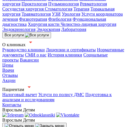
хирургия
Проктология
Пульмонология
Ревматология
Сосудистая хирургия
Стоматология
Терапия
Торакальная
хирургия
Травматология
УЗИ
Урология
Услуги координатора
лечения
Физиотерапия
Флебология
Функциональная
диагностика
Хирургия кисти
Челюстно-лицевая хирургия
Эндокринология
Эндоскопия
Лаборатория
Все услуги
О клиниках
Руководство клиники
Лицензии и сертификаты
Нормативные
документы
СМИ о нас
История клиники
Социальные
проекты
Вакансии
Цены
Врачи
Отзывы
Акции
Пациентам
Налоговый вычет
Услуги по полису ДМС
Подготовка к
анализам и исследованиям
Контакты
Взрослым
Детям
Взрослым
Детям