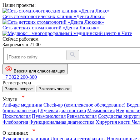
Наши проекты:
Сеть стоматологических клиник «Дента Люкс»
Сеть детских стоматологий «Дента Люксик»
Сейчас работаем
Закроемся в 21:00
Версия для слабовидящих
+7 3022 200-300
Регистратура
Задать вопрос
Заказать звонок
Услуги
Anti-age медицина
Check-up (комплексное обследование)
Веден
(криоанальгезия)
Лучевая диагностика
Маммология
Неврологи
Проктология
Пульмонология
Ревматология
Сосудистая хирург
Флебология
Функциональная диагностика
Хирургия кисти
Чел
О клиниках
Руководство клиники
Лицензии и сертификаты
Нормативные 