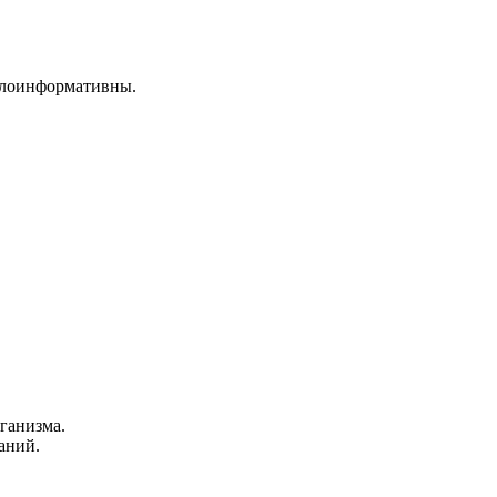
малоинформативны.
ганизма.
аний.