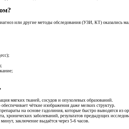
том?
 диагноз или другие методы обследования (УЗИ, КТ) оказались 
есс);
;
кание;
»
ация мягких тканей, сосудов и опухолевых образований.
беспечивает чёткие изображения даже мелких структур.
епараты на основе гадолиния, которые быстро выводятся из ор
та, хронических заболеваний, результатов предыдущих исследов
минут, заключение выдаётся через 5-6 часов.