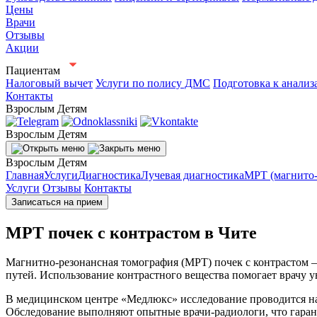
Цены
Врачи
Отзывы
Акции
Пациентам
Налоговый вычет
Услуги по полису ДМС
Подготовка к анализ
Контакты
Взрослым
Детям
Взрослым
Детям
Взрослым
Детям
Главная
Услуги
Диагностика
Лучевая диагностика
МРТ (магнито-
Услуги
Отзывы
Контакты
Записаться на прием
МРТ почек с контрастом в Чите
Магнитно-резонансная томография (МРТ) почек с контрастом 
путей. Использование контрастного вещества помогает врачу у
В медицинском центре «Медлюкс» исследование проводится на
Обследование выполняют опытные врачи-радиологи, что гарант