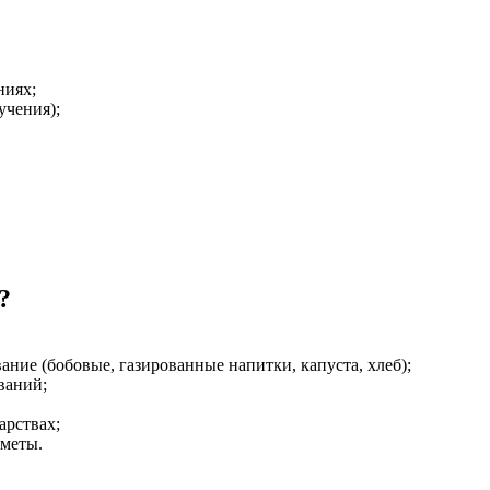
ниях;
учения);
?
ние (бобовые, газированные напитки, капуста, хлеб);
ваний;
арствах;
дметы.