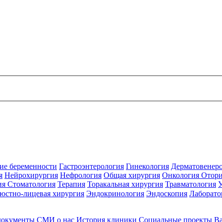
ие беременности
Гастроэнтерология
Гинекология
Дерматовенер
я
Нейрохирургия
Нефрология
Общая хирургия
Онкология
Отори
ия
Стоматология
Терапия
Торакальная хирургия
Травматология
юстно-лицевая хирургия
Эндокринология
Эндоскопия
Лаборато
документы
СМИ о нас
История клиники
Социальные проекты
В