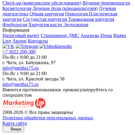
Check-up (комплексное обследование)
Ведение беременности
Косметология
Лечение боли (криоанальгезия)
Лучевая
диагностика
Общая хирургия
Онкология
Пластическая
хирургия
Сосудистая хирургия
Торакальная хирургия
Флебология
Хирургия кисти
Эндоскопия
Информация
Налоговый вычет
Страхование ДМС
Анализы
Цены
Врачи
Live
Акции
Контакты
+7 3022 200-300
Пн-Вс с 8:00 до 21:00
г. Чита, ул. Бабушкина, 97
info@medlux75.ru
Пн-Вс с 9:00 до 21:00
г. Чита, ул. Красной звезды 58
info@medlux75.ru
Имеются противопоказания. проконсультируйтесь со
специалистом
2000-2026 © Все права защищены
Политика обработки персональных данных
Карта сайта
Вверх