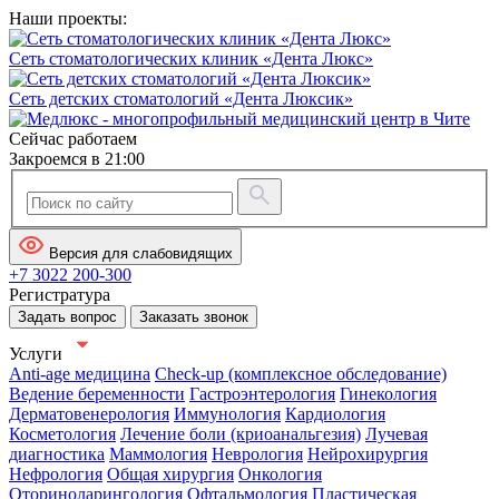
Наши проекты:
Сеть стоматологических клиник «Дента Люкс»
Сеть детских стоматологий «Дента Люксик»
Сейчас работаем
Закроемся в 21:00
Версия для слабовидящих
+7 3022 200-300
Регистратура
Задать вопрос
Заказать звонок
Услуги
Anti-age медицина
Check-up (комплексное обследование)
Ведение беременности
Гастроэнтерология
Гинекология
Дерматовенерология
Иммунология
Кардиология
Косметология
Лечение боли (криоанальгезия)
Лучевая
диагностика
Маммология
Неврология
Нейрохирургия
Нефрология
Общая хирургия
Онкология
Оториноларингология
Офтальмология
Пластическая