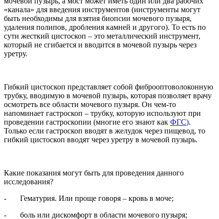
мочевой пузырь, а мост может иметь один или два рабочих
«канала» для введения инструментов (инструменты могут
быть необходимы для взятия биопсии мочевого пузыря,
удаления полипов, дробления камней и другого). То есть по
сути жесткий цистоскоп – это металлический инструмент,
который не сгибается и вводится в мочевой пузырь через
уретру.
Гибкий цистоскоп представляет собой фиброоптоволоконную
трубку, вводимую в мочевой пузырь, которая позволяет врачу
осмотреть все области мочевого пузыря. Он чем-то
напоминает гастроскоп – трубку, которую используют при
проведении гастроскопии (многие его знают как
ФГС
)
.
Только если гастроскоп вводят в желудок через пищевод, то
гибкий цистоскоп вводят через уретру в мочевой пузырь.
Какие показания могут быть для проведения данного
исследования?
- Гематурия. Или проще говоря – кровь в моче;
- боль или дискомфорт в области мочевого пузыря;