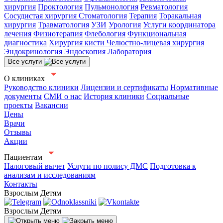
хирургия
Проктология
Пульмонология
Ревматология
Сосудистая хирургия
Стоматология
Терапия
Торакальная
хирургия
Травматология
УЗИ
Урология
Услуги координатора
лечения
Физиотерапия
Флебология
Функциональная
диагностика
Хирургия кисти
Челюстно-лицевая хирургия
Эндокринология
Эндоскопия
Лаборатория
Все услуги
О клиниках
Руководство клиники
Лицензии и сертификаты
Нормативные
документы
СМИ о нас
История клиники
Социальные
проекты
Вакансии
Цены
Врачи
Отзывы
Акции
Пациентам
Налоговый вычет
Услуги по полису ДМС
Подготовка к
анализам и исследованиям
Контакты
Взрослым
Детям
Взрослым
Детям