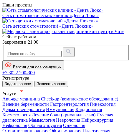
Наши проекты:
Сеть стоматологических клиник «Дента Люкс»
Сеть детских стоматологий «Дента Люксик»
Сейчас работаем
Закроемся в 21:00
Версия для слабовидящих
+7 3022 200-300
Регистратура
Задать вопрос
Заказать звонок
Услуги
Anti-age медицина
Check-up (комплексное обследование)
Ведение беременности
Гастроэнтерология
Гинекология
Дерматовенерология
Иммунология
Кардиология
Косметология
Лечение боли (криоанальгезия)
Лучевая
диагностика
Маммология
Неврология
Нейрохирургия
Нефрология
Общая хирургия
Онкология
Оториноларингология
Офтальмология
Пластическая