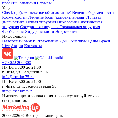
проекты
Вакансии
Отзывы
Услуги
Check-up (комплексное обследование)
Ведение беременности
Косметология
Лечение боли (криоанальгезия)
Лучевая
диагностика
Общая хирургия
Онкология
Пластическая
хирургия
Сосудистая хирургия
Торакальная хирургия
Флебология
Хирургия кисти
Эндоскопия
Информация
Налоговый вычет
Страхование ДМС
Анализы
Цены
Врачи
Live
Акции
Контакты
+7 3022 200-300
Пн-Вс с 8:00 до 21:00
г. Чита, ул. Бабушкина, 97
info@medlux75.ru
Пн-Вс с 9:00 до 21:00
г. Чита, ул. Красной звезды 58
info@medlux75.ru
Имеются противопоказания. проконсультируйтесь со
специалистом
2000-2026 © Все права защищены