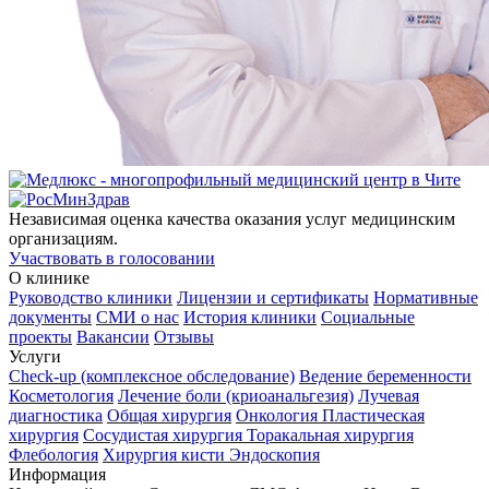
Независимая оценка качества оказания услуг медицинским
организациям.
Участвовать в голосовании
О клинике
Руководство клиники
Лицензии и сертификаты
Нормативные
документы
СМИ о нас
История клиники
Социальные
проекты
Вакансии
Отзывы
Услуги
Check-up (комплексное обследование)
Ведение беременности
Косметология
Лечение боли (криоанальгезия)
Лучевая
диагностика
Общая хирургия
Онкология
Пластическая
хирургия
Сосудистая хирургия
Торакальная хирургия
Флебология
Хирургия кисти
Эндоскопия
Информация