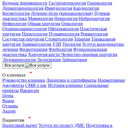
Ведение беременности
Гастроэнтерология
Гинекология
Дерматовенерология
Иммунология
Кардиология
Косметология
Лечение боли (криоанальгезия)
Лучевая
диагностика
Маммология
Неврология
Нейрохирургия
Нефрология
Общая хирургия
Онкология
Оториноларингология
Офтальмология
Пластическая
хирургия
Проктология
Пульмонология
Ревматология
Сосудистая хирургия
Стоматология
Терапия
Торакальная
хирургия
Травматология
УЗИ
Урология
Услуги координатора
лечения
Физиотерапия
Флебология
Функциональная
диагностика
Хирургия кисти
Челюстно-лицевая хирургия
Эндокринология
Эндоскопия
Лаборатория
Все услуги
О клиниках
Руководство клиники
Лицензии и сертификаты
Нормативные
документы
СМИ о нас
История клиники
Социальные
проекты
Вакансии
Цены
Врачи
Отзывы
Акции
Пациентам
Налоговый вычет
Услуги по полису ДМС
Подготовка к