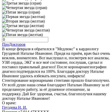
ПроДокторов
В конце февраля я обратился в "Медлюкс" к кардиологу
Груздевой Наталье Ивановне. Придя на приём, врач был очень
вежлив, внимателен. Все выслушал и, посмотрев все анализы,
УЗИ сердца, ЭКГ и все моё состояние, послушав, сделал и
поставил правильный диагноз! После коронароангиографии
диагноз подтвердился на 100%. Благодаря доктору Наталье
Ивановне удалось избежать инсульта, инфаркта!
Стентирование коронарными стентами прошло благополучно.
От всей души наша семья благодарит Наталью Ивановну за её
проделанную работу, за её душевное отношение, за
поддержку. Дай Бог здоровья, счастья, благополучия нашему
доктору Наталье Ивановне!
О враче:
Груздева Н. И.
Пациент +7 914 47XXXXX