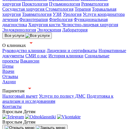
хирургия
Проктология
Пульмонология
Ревматология
Сосудистая хирургия
Стоматология
Терапия
Торакальная
хирургия
Травматология
УЗИ
Урология
Услуги координатора
лечения
Физиотерапия
Флебология
Функциональная
диагностика
Хирургия кисти
Челюстно-лицевая хирургия
Эндокринология
Эндоскопия
Лаборатория
Все услуги
О клиниках
Руководство клиники
Лицензии и сертификаты
Нормативные
документы
СМИ о нас
История клиники
Социальные
проекты
Вакансии
Цены
Врачи
Отзывы
Акции
Пациентам
Налоговый вычет
Услуги по полису ДМС
Подготовка к
анализам и исследованиям
Контакты
Взрослым
Детям
Взрослым
Детям