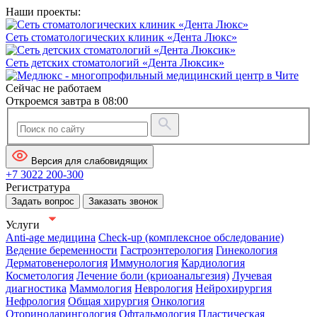
Наши проекты:
Сеть стоматологических клиник «Дента Люкс»
Сеть детских стоматологий «Дента Люксик»
Сейчас не работаем
Откроемся завтра в 08:00
Версия для слабовидящих
+7 3022 200-300
Регистратура
Задать вопрос
Заказать звонок
Услуги
Anti-age медицина
Check-up (комплексное обследование)
Ведение беременности
Гастроэнтерология
Гинекология
Дерматовенерология
Иммунология
Кардиология
Косметология
Лечение боли (криоанальгезия)
Лучевая
диагностика
Маммология
Неврология
Нейрохирургия
Нефрология
Общая хирургия
Онкология
Оториноларингология
Офтальмология
Пластическая