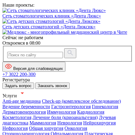
Наши проекты:
Сеть стоматологических клиник «Дента Люкс»
Сеть детских стоматологий «Дента Люксик»
Сейчас не работаем
Откроемся в 08:00
Версия для слабовидящих
+7 3022 200-300
Регистратура
Задать вопрос
Заказать звонок
Услуги
Anti-age медицина
Check-up (комплексное обследование)
Ведение беременности
Гастроэнтерология
Гинекология
Дерматовенерология
Иммунология
Кардиология
Косметология
Лечение боли (криоанальгезия)
Лучевая
диагностика
Маммология
Неврология
Нейрохирургия
Нефрология
Общая хирургия
Онкология
Оториноларингология
Офтальмология
Пластическая