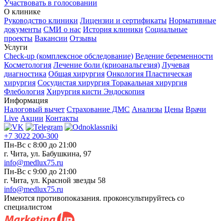
Участвовать в голосовании
О клинике
Руководство клиники
Лицензии и сертификаты
Нормативные
документы
СМИ о нас
История клиники
Социальные
проекты
Вакансии
Отзывы
Услуги
Check-up (комплексное обследование)
Ведение беременности
Косметология
Лечение боли (криоанальгезия)
Лучевая
диагностика
Общая хирургия
Онкология
Пластическая
хирургия
Сосудистая хирургия
Торакальная хирургия
Флебология
Хирургия кисти
Эндоскопия
Информация
Налоговый вычет
Страхование ДМС
Анализы
Цены
Врачи
Live
Акции
Контакты
+7 3022 200-300
Пн-Вс с 8:00 до 21:00
г. Чита, ул. Бабушкина, 97
info@medlux75.ru
Пн-Вс с 9:00 до 21:00
г. Чита, ул. Красной звезды 58
info@medlux75.ru
Имеются противопоказания. проконсультируйтесь со
специалистом