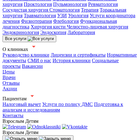
хирургия
Проктология
Пульмонология
Ревматология
Сосудистая хирургия
Стоматология
Терапия
Торакальная
хирургия
Травматология
УЗИ
Урология
Услуги координатора
лечения
Физиотерапия
Флебология
Функциональная
диагностика
Хирургия кисти
Челюстно-лицевая хирургия
Эндокринология
Эндоскопия
Лаборатория
Все услуги
О клиниках
Руководство клиники
Лицензии и сертификаты
Нормативные
документы
СМИ о нас
История клиники
Социальные
проекты
Вакансии
Цены
Врачи
Отзывы
Акции
Пациентам
Налоговый вычет
Услуги по полису ДМС
Подготовка к
анализам и исследованиям
Контакты
Взрослым
Детям
Взрослым
Детям