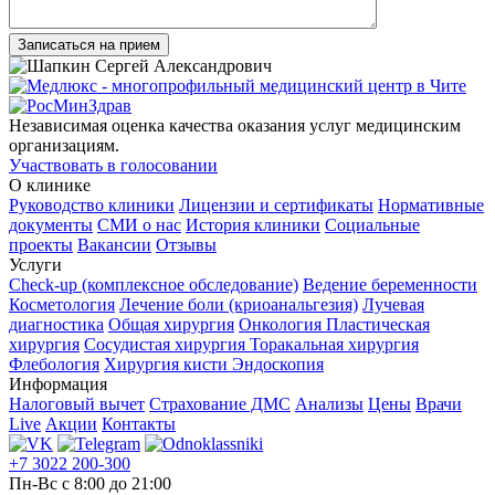
Записаться на прием
Независимая оценка качества оказания услуг медицинским
организациям.
Участвовать в голосовании
О клинике
Руководство клиники
Лицензии и сертификаты
Нормативные
документы
СМИ о нас
История клиники
Социальные
проекты
Вакансии
Отзывы
Услуги
Check-up (комплексное обследование)
Ведение беременности
Косметология
Лечение боли (криоанальгезия)
Лучевая
диагностика
Общая хирургия
Онкология
Пластическая
хирургия
Сосудистая хирургия
Торакальная хирургия
Флебология
Хирургия кисти
Эндоскопия
Информация
Налоговый вычет
Страхование ДМС
Анализы
Цены
Врачи
Live
Акции
Контакты
+7 3022 200-300
Пн-Вс с 8:00 до 21:00