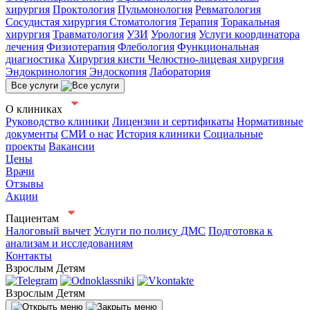
хирургия
Проктология
Пульмонология
Ревматология
Сосудистая хирургия
Стоматология
Терапия
Торакальная
хирургия
Травматология
УЗИ
Урология
Услуги координатора
лечения
Физиотерапия
Флебология
Функциональная
диагностика
Хирургия кисти
Челюстно-лицевая хирургия
Эндокринология
Эндоскопия
Лаборатория
Все услуги
О клиниках
Руководство клиники
Лицензии и сертификаты
Нормативные
документы
СМИ о нас
История клиники
Социальные
проекты
Вакансии
Цены
Врачи
Отзывы
Акции
Пациентам
Налоговый вычет
Услуги по полису ДМС
Подготовка к
анализам и исследованиям
Контакты
Взрослым
Детям
Взрослым
Детям