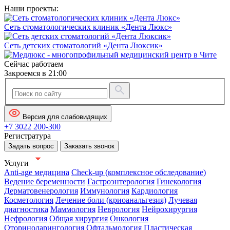
Наши проекты:
Сеть стоматологических клиник «Дента Люкс»
Сеть детских стоматологий «Дента Люксик»
Сейчас работаем
Закроемся в 21:00
Версия для слабовидящих
+7 3022 200-300
Регистратура
Задать вопрос
Заказать звонок
Услуги
Anti-age медицина
Check-up (комплексное обследование)
Ведение беременности
Гастроэнтерология
Гинекология
Дерматовенерология
Иммунология
Кардиология
Косметология
Лечение боли (криоанальгезия)
Лучевая
диагностика
Маммология
Неврология
Нейрохирургия
Нефрология
Общая хирургия
Онкология
Оториноларингология
Офтальмология
Пластическая