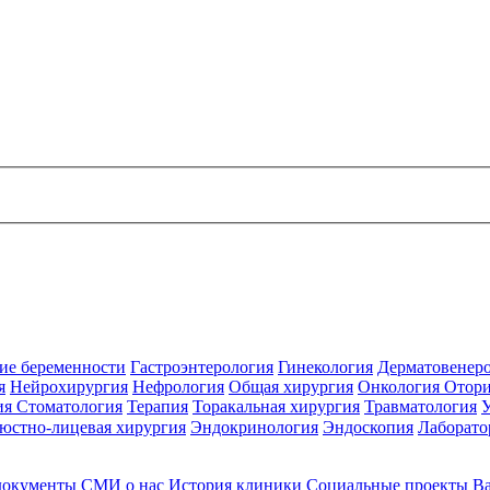
ие беременности
Гастроэнтерология
Гинекология
Дерматовенер
я
Нейрохирургия
Нефрология
Общая хирургия
Онкология
Отори
ия
Стоматология
Терапия
Торакальная хирургия
Травматология
юстно-лицевая хирургия
Эндокринология
Эндоскопия
Лаборато
документы
СМИ о нас
История клиники
Социальные проекты
В