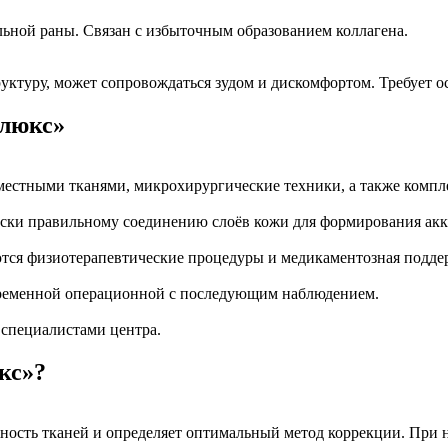
льной раны. Связан с избыточным образованием коллагена.
руктуру, может сопровождаться зудом и дискомфортом. Требует 
длюкс»
 местными тканями, микрохирургические техники, а также комп
ески правильному соединению слоёв кожи для формирования акк
ются физиотерапевтические процедуры и медикаментозная подде
временной операционной с последующим наблюдением.
специалистами центра.
кс»?
ижность тканей и определяет оптимальный метод коррекции. При