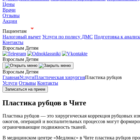
Цены
Врачи
Отзывы
Акции
Пациентам
Налоговый вычет
Услуги по полису ДМС
Подготовка к анализ
Контакты
Взрослым
Детям
Взрослым
Детям
Взрослым
Детям
Главная
Услуги
Пластическая хирургия
Пластика рубцов
Услуги
Отзывы
Контакты
Записаться на прием
Пластика рубцов в Чите
Пластика рубцов — это хирургическая коррекция рубцовых из
ожогов, операций и воспалительных процессов могут формиро
ограничивающие подвижность тканей.
В медицинском центре «Медлюкс» в Чите пластика рубцов пр