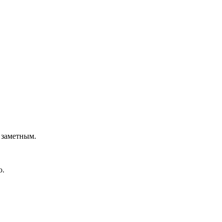
 заметным.
о.