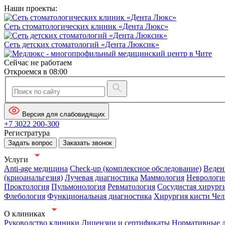
Наши проекты:
Сеть стоматологических клиник «Дента Люкс»
Сеть детских стоматологий «Дента Люксик»
Сейчас не работаем
Откроемся в 08:00
Версия для слабовидящих
+7 3022 200-300
Регистратура
Задать вопрос
Заказать звонок
Услуги
Anti-age медицина
Check-up (комплексное обследование)
Веден
(криоанальгезия)
Лучевая диагностика
Маммология
Неврологи
Проктология
Пульмонология
Ревматология
Сосудистая хирург
Флебология
Функциональная диагностика
Хирургия кисти
Чел
О клиниках
Руководство клиники
Лицензии и сертификаты
Нормативные 