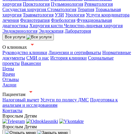
хирургия
Проктология
Пульмонология
Ревматология
Сосудистая хирургия
Стоматология
Терапия
Торакальная
хирургия
Травматология
УЗИ
Урология
Услуги координатора
лечения
Физиотерапия
Флебология
Функциональная
диагностика
Хирургия кисти
Челюстно-лицевая хирургия
Эндокринология
Эндоскопия
Лаборатория
Все услуги
О клиниках
Руководство клиники
Лицензии и сертификаты
Нормативные
документы
СМИ о нас
История клиники
Социальные
проекты
Вакансии
Цены
Врачи
Отзывы
Акции
Пациентам
Налоговый вычет
Услуги по полису ДМС
Подготовка к
анализам и исследованиям
Контакты
Взрослым
Детям
Взрослым
Детям