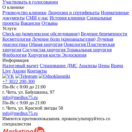
Участвовать в голосовании
О клинике
Руководство клиники
Лицензии и сертификаты
Нормативные
документы
СМИ о нас
История клиники
Социальные
проекты
Вакансии
Отзывы
Услуги
Check-up (комплексное обследование)
Ведение беременности
Косметология
Лечение боли (криоанальгезия)
Лучевая
диагностика
Общая хирургия
Онкология
Пластическая
хирургия
Сосудистая хирургия
Торакальная хирургия
Флебология
Хирургия кисти
Эндоскопия
Информация
Налоговый вычет
Страхование ДМС
Анализы
Цены
Врачи
Live
Акции
Контакты
+7 3022 200-300
Пн-Вс с 8:00 до 21:00
г. Чита, ул. Бабушкина, 97
info@medlux75.ru
Пн-Вс с 9:00 до 21:00
г. Чита, ул. Красной звезды 58
info@medlux75.ru
Имеются противопоказания. проконсультируйтесь со
специалистом