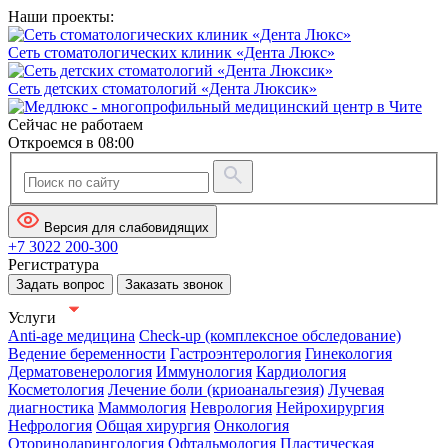
Наши проекты:
Сеть стоматологических клиник «Дента Люкс»
Сеть детских стоматологий «Дента Люксик»
Сейчас не работаем
Откроемся в 08:00
Версия для слабовидящих
+7 3022 200-300
Регистратура
Задать вопрос
Заказать звонок
Услуги
Anti-age медицина
Check-up (комплексное обследование)
Ведение беременности
Гастроэнтерология
Гинекология
Дерматовенерология
Иммунология
Кардиология
Косметология
Лечение боли (криоанальгезия)
Лучевая
диагностика
Маммология
Неврология
Нейрохирургия
Нефрология
Общая хирургия
Онкология
Оториноларингология
Офтальмология
Пластическая