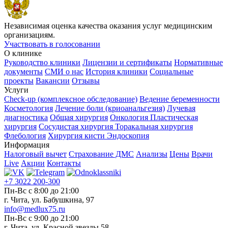
Независимая оценка качества оказания услуг медицинским
организациям.
Участвовать в голосовании
О клинике
Руководство клиники
Лицензии и сертификаты
Нормативные
документы
СМИ о нас
История клиники
Социальные
проекты
Вакансии
Отзывы
Услуги
Check-up (комплексное обследование)
Ведение беременности
Косметология
Лечение боли (криоанальгезия)
Лучевая
диагностика
Общая хирургия
Онкология
Пластическая
хирургия
Сосудистая хирургия
Торакальная хирургия
Флебология
Хирургия кисти
Эндоскопия
Информация
Налоговый вычет
Страхование ДМС
Анализы
Цены
Врачи
Live
Акции
Контакты
+7 3022 200-300
Пн-Вс с 8:00 до 21:00
г. Чита, ул. Бабушкина, 97
info@medlux75.ru
Пн-Вс с 9:00 до 21:00
г. Чита, ул. Красной звезды 58