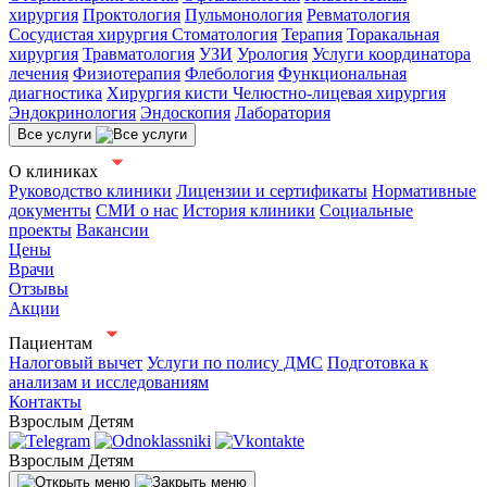
хирургия
Проктология
Пульмонология
Ревматология
Сосудистая хирургия
Стоматология
Терапия
Торакальная
хирургия
Травматология
УЗИ
Урология
Услуги координатора
лечения
Физиотерапия
Флебология
Функциональная
диагностика
Хирургия кисти
Челюстно-лицевая хирургия
Эндокринология
Эндоскопия
Лаборатория
Все услуги
О клиниках
Руководство клиники
Лицензии и сертификаты
Нормативные
документы
СМИ о нас
История клиники
Социальные
проекты
Вакансии
Цены
Врачи
Отзывы
Акции
Пациентам
Налоговый вычет
Услуги по полису ДМС
Подготовка к
анализам и исследованиям
Контакты
Взрослым
Детям
Взрослым
Детям