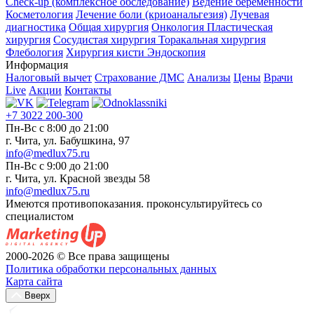
Check-up (комплексное обследование)
Ведение беременности
Косметология
Лечение боли (криоанальгезия)
Лучевая
диагностика
Общая хирургия
Онкология
Пластическая
хирургия
Сосудистая хирургия
Торакальная хирургия
Флебология
Хирургия кисти
Эндоскопия
Информация
Налоговый вычет
Страхование ДМС
Анализы
Цены
Врачи
Live
Акции
Контакты
+7 3022 200-300
Пн-Вс с 8:00 до 21:00
г. Чита, ул. Бабушкина, 97
info@medlux75.ru
Пн-Вс с 9:00 до 21:00
г. Чита, ул. Красной звезды 58
info@medlux75.ru
Имеются противопоказания. проконсультируйтесь со
специалистом
2000-2026 © Все права защищены
Политика обработки персональных данных
Карта сайта
Вверх