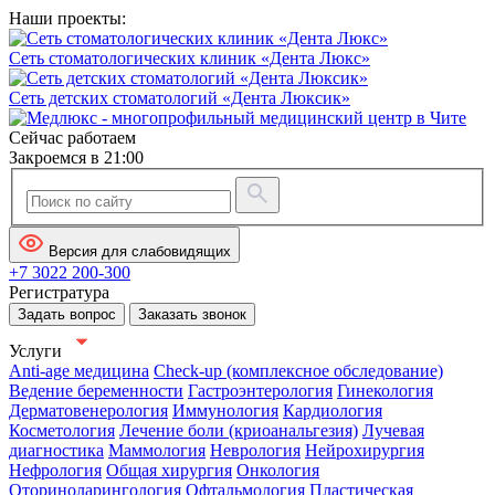
Наши проекты:
Сеть стоматологических клиник «Дента Люкс»
Сеть детских стоматологий «Дента Люксик»
Сейчас работаем
Закроемся в 21:00
Версия для слабовидящих
+7 3022 200-300
Регистратура
Задать вопрос
Заказать звонок
Услуги
Anti-age медицина
Check-up (комплексное обследование)
Ведение беременности
Гастроэнтерология
Гинекология
Дерматовенерология
Иммунология
Кардиология
Косметология
Лечение боли (криоанальгезия)
Лучевая
диагностика
Маммология
Неврология
Нейрохирургия
Нефрология
Общая хирургия
Онкология
Оториноларингология
Офтальмология
Пластическая