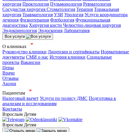
хирургия
Проктология
Пульмонология
Ревматология
Сосудистая хирургия
Стоматология
Терапия
Торакальная
хирургия
Травматология
УЗИ
Урология
Услуги координатора
лечения
Физиотерапия
Флебология
Функциональная
диагностика
Хирургия кисти
Челюстно-лицевая хирургия
Эндокринология
Эндоскопия
Лаборатория
Все услуги
О клиниках
Руководство клиники
Лицензии и сертификаты
Нормативные
документы
СМИ о нас
История клиники
Социальные
проекты
Вакансии
Цены
Врачи
Отзывы
Акции
Пациентам
Налоговый вычет
Услуги по полису ДМС
Подготовка к
анализам и исследованиям
Контакты
Взрослым
Детям
Взрослым
Детям