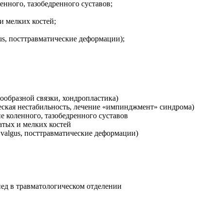
енного, тазобедренного суставов;
и мелких костей;
gus, посттравматические деформации);
ообразной связки, хондропластика)
еская нестабильность, лечение «импинджмент» синдрома)
е коленного, тазобедренного суставов
тых и мелких костей
 valgus, посттравматические деформации)
ед в травматологическом отделении