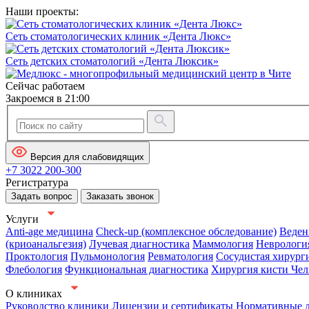
Наши проекты:
Сеть стоматологических клиник «Дента Люкс»
Сеть детских стоматологий «Дента Люксик»
Сейчас работаем
Закроемся в 21:00
Версия для слабовидящих
+7 3022 200-300
Регистратура
Задать вопрос
Заказать звонок
Услуги
Anti-age медицина
Check-up (комплексное обследование)
Веден
(криоанальгезия)
Лучевая диагностика
Маммология
Неврологи
Проктология
Пульмонология
Ревматология
Сосудистая хирург
Флебология
Функциональная диагностика
Хирургия кисти
Чел
О клиниках
Руководство клиники
Лицензии и сертификаты
Нормативные 