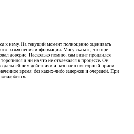
ься к нему. На текущий момент полноценно оценивать
ного разъяснения информации. Могу сказать, что при
звал доверие. Насколько помню, сам визит продлился
торопился и ни на что не отвлекался в процессе. Он
 по дальнейшим действиям и назначил повторный прием.
аченное время, без каких-либо задержек и очередей. При
понадобится.