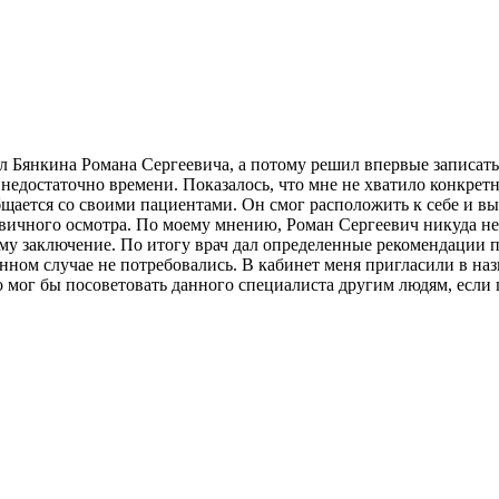
ал Бянкина Романа Сергеевича, а потому решил впервые записат
недостаточно времени. Показалось, что мне не хватило конкрет
бщается со своими пациентами. Он смог расположить к себе и вы
рвичного осмотра. По моему мнению, Роман Сергеевич никуда не 
ему заключение. По итогу врач дал определенные рекомендации
ом случае не потребовались. В кабинет меня пригласили в назн
о мог бы посоветовать данного специалиста другим людям, если 