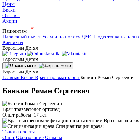
Цены
Врачи
Отзывы
Акции
Пациентам
Налоговый вычет
Услуги по полису ДМС
Подготовка к анализ
Контакты
Взрослым
Детям
Взрослым
Детям
Взрослым
Детям
Главная
Врачи
Врачи-травматологи
Бянкин Роман Сергеевич
Бянкин Роман Сергеевич
Врач-травматолог-ортопед
Опыт работы:
17 лет
Врач высшей кв
Специализации врача:
Травматология
Опыт
Образование
Отзывы