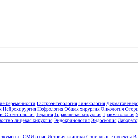
ие беременности
Гастроэнтерология
Гинекология
Дерматовенер
я
Нейрохирургия
Нефрология
Общая хирургия
Онкология
Отори
ия
Стоматология
Терапия
Торакальная хирургия
Травматология
юстно-лицевая хирургия
Эндокринология
Эндоскопия
Лаборато
документы
СМИ о нас
История клиники
Социальные проекты
В