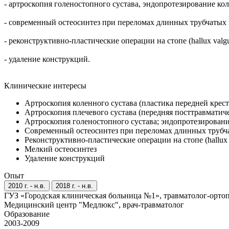
- артроскопия голеностопного сустава, эндопротезирование кол
- современный остеосинтез при переломах длинных трубчатых 
- реконструктивно-пластические операции на стопе (hallux val
- удаление конструкций.
Клинические интересы
Артроскопия коленного сустава (пластика передней крест
Артроскопия плечевого сустава (передняя посттравматич
Артроскопия голеностопного сустава; эндопротезировани
Современный остеосинтез при переломах длинных трубча
Реконструктивно-пластические операции на стопе (hallux
Мелкий остеосинтез
Удаление конструкций
Опыт
2010 г. - н.в.
2018 г. - н.в.
ГУЗ «Городская клиническая больница №1», травматолог-ортоп
Медицинский центр "Медлюкс", врач-травматолог
Образование
2003-2009