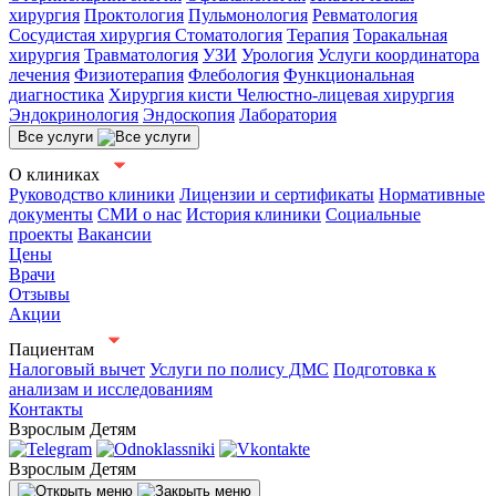
хирургия
Проктология
Пульмонология
Ревматология
Сосудистая хирургия
Стоматология
Терапия
Торакальная
хирургия
Травматология
УЗИ
Урология
Услуги координатора
лечения
Физиотерапия
Флебология
Функциональная
диагностика
Хирургия кисти
Челюстно-лицевая хирургия
Эндокринология
Эндоскопия
Лаборатория
Все услуги
О клиниках
Руководство клиники
Лицензии и сертификаты
Нормативные
документы
СМИ о нас
История клиники
Социальные
проекты
Вакансии
Цены
Врачи
Отзывы
Акции
Пациентам
Налоговый вычет
Услуги по полису ДМС
Подготовка к
анализам и исследованиям
Контакты
Взрослым
Детям
Взрослым
Детям