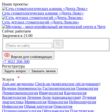
Наши проекты:
Сеть стоматологических клиник «Дента Люкс»
Сеть детских стоматологий «Дента Люксик»
Сейчас работаем
Закроемся в 21:00
Версия для слабовидящих
+7 3022 200-300
Регистратура
Задать вопрос
Заказать звонок
Услуги
Anti-age медицина
Check-up (комплексное обследование)
Ведение беременности
Гастроэнтерология
Гинекология
Дерматовенерология
Иммунология
Кардиология
Косметология
Лечение боли (криоанальгезия)
Лучевая
диагностика
Маммология
Неврология
Нейрохирургия
Нефрология
Общая хирургия
Онкология
Оториноларингология
Офтальмология
Пластическая