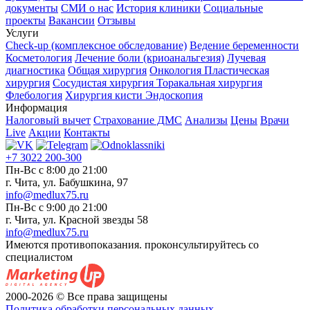
документы
СМИ о нас
История клиники
Социальные
проекты
Вакансии
Отзывы
Услуги
Check-up (комплексное обследование)
Ведение беременности
Косметология
Лечение боли (криоанальгезия)
Лучевая
диагностика
Общая хирургия
Онкология
Пластическая
хирургия
Сосудистая хирургия
Торакальная хирургия
Флебология
Хирургия кисти
Эндоскопия
Информация
Налоговый вычет
Страхование ДМС
Анализы
Цены
Врачи
Live
Акции
Контакты
+7 3022 200-300
Пн-Вс с 8:00 до 21:00
г. Чита, ул. Бабушкина, 97
info@medlux75.ru
Пн-Вс с 9:00 до 21:00
г. Чита, ул. Красной звезды 58
info@medlux75.ru
Имеются противопоказания. проконсультируйтесь со
специалистом
2000-2026 © Все права защищены
Политика обработки персональных данных