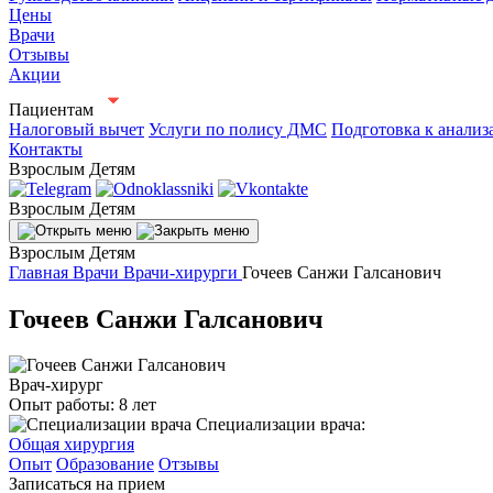
Цены
Врачи
Отзывы
Акции
Пациентам
Налоговый вычет
Услуги по полису ДМС
Подготовка к анализ
Контакты
Взрослым
Детям
Взрослым
Детям
Взрослым
Детям
Главная
Врачи
Врачи-хирурги
Гочеев Санжи Галсанович
Гочеев Санжи Галсанович
Врач-хирург
Опыт работы:
8 лет
Специализации врача:
Общая хирургия
Опыт
Образование
Отзывы
Записаться на прием