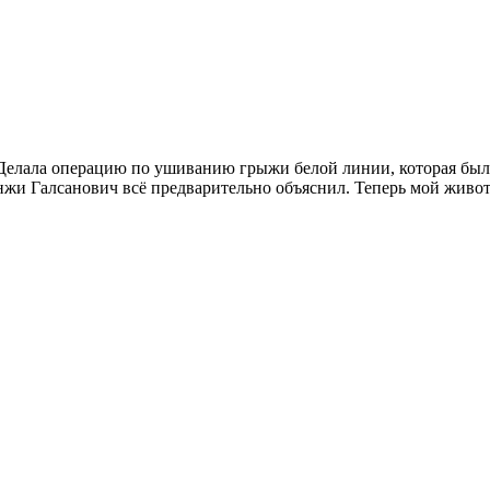
елала операцию по ушиванию грыжи белой линии, которая была 
нжи Галсанович всё предварительно объяснил. Теперь мой животи