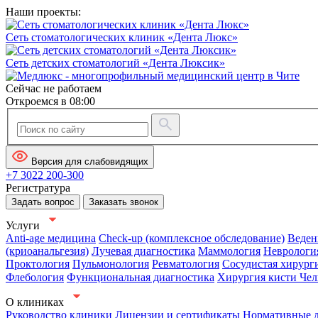
Наши проекты:
Сеть стоматологических клиник «Дента Люкс»
Сеть детских стоматологий «Дента Люксик»
Сейчас не работаем
Откроемся в 08:00
Версия для слабовидящих
+7 3022 200-300
Регистратура
Задать вопрос
Заказать звонок
Услуги
Anti-age медицина
Check-up (комплексное обследование)
Веден
(криоанальгезия)
Лучевая диагностика
Маммология
Неврологи
Проктология
Пульмонология
Ревматология
Сосудистая хирург
Флебология
Функциональная диагностика
Хирургия кисти
Чел
О клиниках
Руководство клиники
Лицензии и сертификаты
Нормативные 