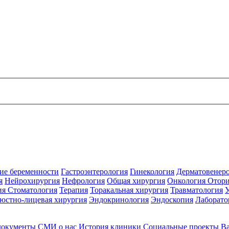
ие беременности
Гастроэнтерология
Гинекология
Дерматовенер
я
Нейрохирургия
Нефрология
Общая хирургия
Онкология
Отори
ия
Стоматология
Терапия
Торакальная хирургия
Травматология
юстно-лицевая хирургия
Эндокринология
Эндоскопия
Лаборато
документы
СМИ о нас
История клиники
Социальные проекты
В