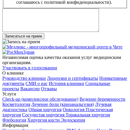
соглашаюсь с политикой конфиденциальности).
Записаться на прием
Независимая оценка качества оказания услуг медицинским
организациям.
Участвовать в голосовании
О клинике
Руководство клиники
Лицензии и сертификаты
Нормативные
документы
СМИ о нас
История клиники
Социальные
проекты
Вакансии
Отзывы
Услуги
Check-up (комплексное обследование)
Ведение беременности
Косметология
Лечение боли (криоанальгезия)
Лучевая
диагностика
Общая хирургия
Онкология
Пластическая
хирургия
Сосудистая хирургия
Торакальная хирургия
Флебология
Хирургия кисти
Эндоскопия
Информация