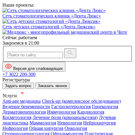
Наши проекты:
Сеть стоматологических клиник «Дента Люкс»
Сеть детских стоматологий «Дента Люксик»
Сейчас работаем
Закроемся в 21:00
Версия для слабовидящих
+7 3022 200-300
Регистратура
Задать вопрос
Заказать звонок
Услуги
Anti-age медицина
Check-up (комплексное обследование)
Ведение беременности
Гастроэнтерология
Гинекология
Дерматовенерология
Иммунология
Кардиология
Косметология
Лечение боли (криоанальгезия)
Лучевая
диагностика
Маммология
Неврология
Нейрохирургия
Нефрология
Общая хирургия
Онкология
Оториноларингология
Офтальмология
Пластическая