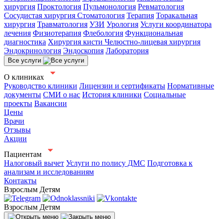
хирургия
Проктология
Пульмонология
Ревматология
Сосудистая хирургия
Стоматология
Терапия
Торакальная
хирургия
Травматология
УЗИ
Урология
Услуги координатора
лечения
Физиотерапия
Флебология
Функциональная
диагностика
Хирургия кисти
Челюстно-лицевая хирургия
Эндокринология
Эндоскопия
Лаборатория
Все услуги
О клиниках
Руководство клиники
Лицензии и сертификаты
Нормативные
документы
СМИ о нас
История клиники
Социальные
проекты
Вакансии
Цены
Врачи
Отзывы
Акции
Пациентам
Налоговый вычет
Услуги по полису ДМС
Подготовка к
анализам и исследованиям
Контакты
Взрослым
Детям
Взрослым
Детям