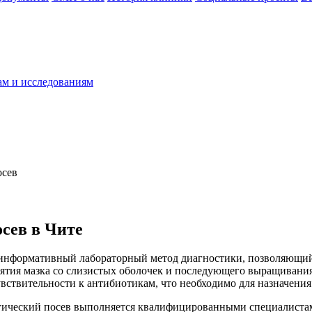
ам и исследованиям
осев
осев в Чите
 информативный лабораторный метод диагностики, позволяющий
тия мазка со слизистых оболочек и последующего выращивания 
ствительности к антибиотикам, что необходимо для назначения
огический посев выполняется квалифицированными специалиста