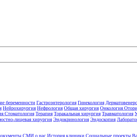
ие беременности
Гастроэнтерология
Гинекология
Дерматовенер
я
Нейрохирургия
Нефрология
Общая хирургия
Онкология
Отори
ия
Стоматология
Терапия
Торакальная хирургия
Травматология
юстно-лицевая хирургия
Эндокринология
Эндоскопия
Лаборато
документы
СМИ о нас
История клиники
Социальные проекты
В