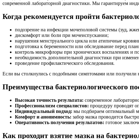
современной лабораторной диагностики. Мы гарантируем инди
Когда рекомендуется пройти бактериол
подозрение на инфекции мочеполовой системы (зуд, жжен
дискомфорт или боли при мочеиспускании;
нарушения менструального цикла или атипичные кровян
подготовка к беременности или обследование перед пла
контроль микрофлоры при хронических воспалениях и по
необходимость дополнительной диагностики при измене
проведение профилактического обследования.
Если вы столкнулись с подобными симптомами или получили н
Преимущества бактериологического по
Высокая точность результата:
современное лабораторно
Профессионализм специалистов:
процедуру проводят оп
Индивидуальный подход:
мы подбираем оптимальный мом
Комфорт и анонимность:
забор мазка проводится быстр
Оперативность получения результатов:
готовое заключ
Как проходит взятие мазка на бактери