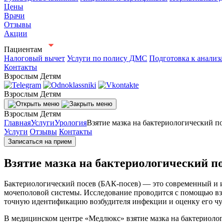
Цены
Врачи
Отзывы
Акции
Пациентам
Налоговый вычет
Услуги по полису ДМС
Подготовка к анализ
Контакты
Взрослым
Детям
Взрослым
Детям
Взрослым
Детям
Главная
Услуги
Урология
Взятие мазка на бактериологический п
Услуги
Отзывы
Контакты
Записаться на прием
Взятие мазка на бактериологический п
Бактериологический посев (БАК-посев) — это современный и
мочеполовой системы. Исследование проводится с помощью взя
точную идентификацию возбудителя инфекции и оценку его чув
В медицинском центре «Медлюкс» взятие мазка на бактериол