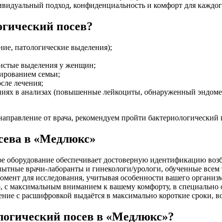
видуальный подход, конфиденциальность и комфорт для каждог
огический посев?
ие, патологические выделения);
истые выделения у женщин;
нированием семьи;
сле лечения;
ниях в анализах (повышенные лейкоциты, обнаруженный эндоме
аправление от врача, рекомендуем пройти бактериологический 
сева в «Медлюкс»
е оборудование обеспечивает достоверную идентификацию возбу
ытные врачи-лаборанты и гинекологи/урологи, обученные всем 
ент для исследования, учитывая особенности вашего организм
о, с максимальным вниманием к вашему комфорту, в специально 
ение с расшифровкой выдаётся в максимально короткие сроки, в
ологический посев в «Медлюкс»?