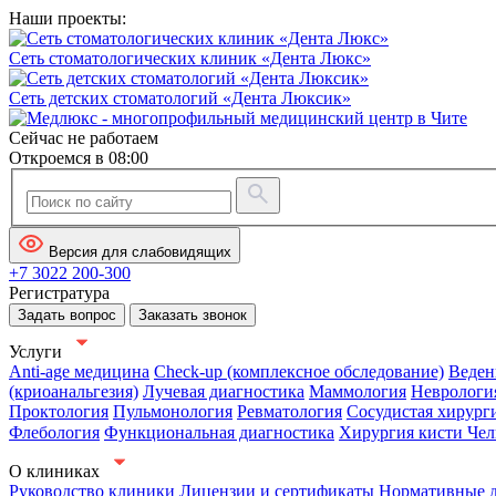
Наши проекты:
Сеть стоматологических клиник «Дента Люкс»
Сеть детских стоматологий «Дента Люксик»
Сейчас не работаем
Откроемся в 08:00
Версия для слабовидящих
+7 3022 200-300
Регистратура
Задать вопрос
Заказать звонок
Услуги
Anti-age медицина
Check-up (комплексное обследование)
Веден
(криоанальгезия)
Лучевая диагностика
Маммология
Неврологи
Проктология
Пульмонология
Ревматология
Сосудистая хирург
Флебология
Функциональная диагностика
Хирургия кисти
Чел
О клиниках
Руководство клиники
Лицензии и сертификаты
Нормативные 