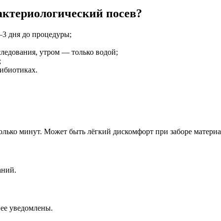
бактериологический посев?
–3 дня до процедуры;
следования, утром — только водой;
;
тибиотиках.
колько минут. Может быть лёгкий дискомфорт при заборе материа
аний.
анее уведомлены.