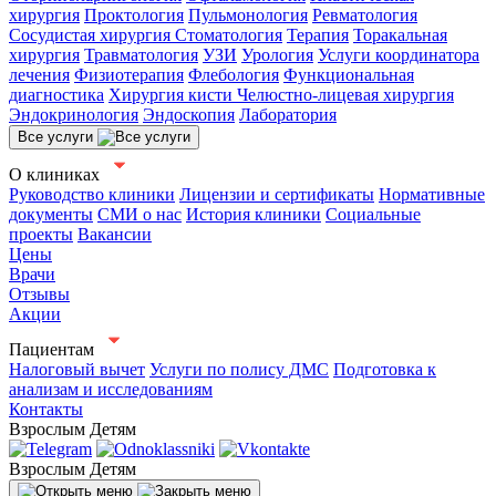
хирургия
Проктология
Пульмонология
Ревматология
Сосудистая хирургия
Стоматология
Терапия
Торакальная
хирургия
Травматология
УЗИ
Урология
Услуги координатора
лечения
Физиотерапия
Флебология
Функциональная
диагностика
Хирургия кисти
Челюстно-лицевая хирургия
Эндокринология
Эндоскопия
Лаборатория
Все услуги
О клиниках
Руководство клиники
Лицензии и сертификаты
Нормативные
документы
СМИ о нас
История клиники
Социальные
проекты
Вакансии
Цены
Врачи
Отзывы
Акции
Пациентам
Налоговый вычет
Услуги по полису ДМС
Подготовка к
анализам и исследованиям
Контакты
Взрослым
Детям
Взрослым
Детям