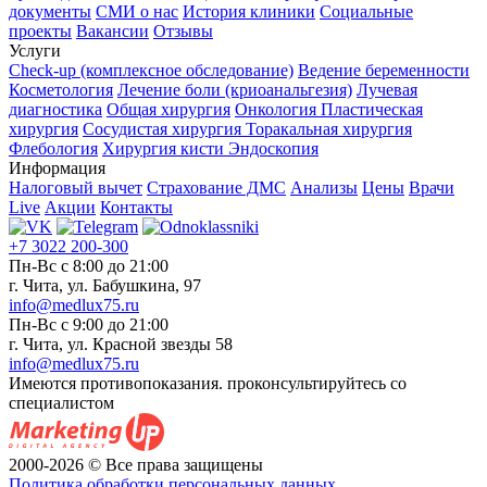
документы
СМИ о нас
История клиники
Социальные
проекты
Вакансии
Отзывы
Услуги
Check-up (комплексное обследование)
Ведение беременности
Косметология
Лечение боли (криоанальгезия)
Лучевая
диагностика
Общая хирургия
Онкология
Пластическая
хирургия
Сосудистая хирургия
Торакальная хирургия
Флебология
Хирургия кисти
Эндоскопия
Информация
Налоговый вычет
Страхование ДМС
Анализы
Цены
Врачи
Live
Акции
Контакты
+7 3022 200-300
Пн-Вс с 8:00 до 21:00
г. Чита, ул. Бабушкина, 97
info@medlux75.ru
Пн-Вс с 9:00 до 21:00
г. Чита, ул. Красной звезды 58
info@medlux75.ru
Имеются противопоказания. проконсультируйтесь со
специалистом
2000-2026 © Все права защищены
Политика обработки персональных данных