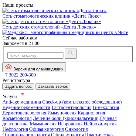
Наши проекты:
Сеть стоматологических клиник «Дента Люкс»
Сеть детских стоматологий «Дента Люксик»
Сейчас работаем
Закроемся в 21:00
Версия для слабовидящих
+7 3022 200-300
Регистратура
Задать вопрос
Заказать звонок
Услуги
Anti-age медицина
Check-up (комплексное обследование)
Ведение беременности
Гастроэнтерология
Гинекология
Дерматовенерология
Иммунология
Кардиология
Косметология
Лечение боли (криоанальгезия)
Лучевая
диагностика
Маммология
Неврология
Нейрохирургия
Нефрология
Общая хирургия
Онкология
Оториноларингология
Офтальмология
Пластическая