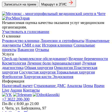
Записаться на прием
Маршрут в 2ГИС
Независимая оценка качества оказания услуг медицинским
организациям.
Участвовать в голосовании
О клинике
Руководство клиники
Лицензии и сертификаты
Нормативные
документы
СМИ о нас
История клиники
Социальные
проекты
Вакансии
Отзывы
Услуги
Check-up (комплексное обследование)
Ведение беременности
Косметология
Лечение боли (криоанальгезия)
Лучевая
диагностика
Общая хирургия
Онкология
Пластическая
хирургия
Сосудистая хирургия
Торакальная хирургия
Флебология
Хирургия кисти
Эндоскопия
Информация
Налоговый вычет
Страхование ДМС
Анализы
Цены
Врачи
Live
Акции
Контакты
+7 3022 200-300
Пн-Вс с 8:00 до 21:00
г. Чита, ул. Бабушкина, 97