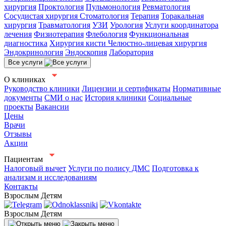
хирургия
Проктология
Пульмонология
Ревматология
Сосудистая хирургия
Стоматология
Терапия
Торакальная
хирургия
Травматология
УЗИ
Урология
Услуги координатора
лечения
Физиотерапия
Флебология
Функциональная
диагностика
Хирургия кисти
Челюстно-лицевая хирургия
Эндокринология
Эндоскопия
Лаборатория
Все услуги
О клиниках
Руководство клиники
Лицензии и сертификаты
Нормативные
документы
СМИ о нас
История клиники
Социальные
проекты
Вакансии
Цены
Врачи
Отзывы
Акции
Пациентам
Налоговый вычет
Услуги по полису ДМС
Подготовка к
анализам и исследованиям
Контакты
Взрослым
Детям
Взрослым
Детям