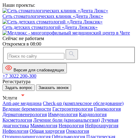
Наши проекты:
Сеть стоматологических клиник «Дента Люкс»
Сеть детских стоматологий «Дента Люксик»
Сейчас не работаем
Откроемся в 08:00
Версия для слабовидящих
+7 3022 200-300
Регистратура
Задать вопрос
Заказать звонок
Услуги
Anti-age медицина
Check-up (комплексное обследование)
Ведение беременности
Гастроэнтерология
Гинекология
Дерматовенерология
Иммунология
Кардиология
Косметология
Лечение боли (криоанальгезия)
Лучевая
диагностика
Маммология
Неврология
Нейрохирургия
Нефрология
Общая хирургия
Онкология
Оториноларингология
Офтальмология
Пластическая