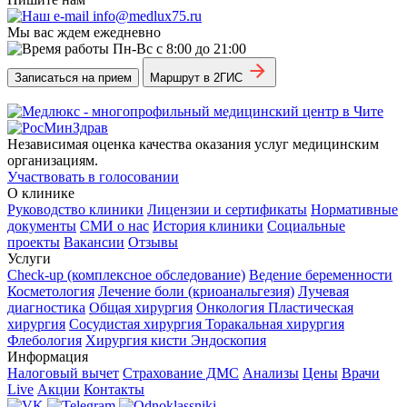
info@medlux75.ru
Мы вас ждем ежедневно
Пн-Вс с 8:00 до 21:00
Записаться на прием
Маршрут в 2ГИС
Независимая оценка качества оказания услуг медицинским
организациям.
Участвовать в голосовании
О клинике
Руководство клиники
Лицензии и сертификаты
Нормативные
документы
СМИ о нас
История клиники
Социальные
проекты
Вакансии
Отзывы
Услуги
Check-up (комплексное обследование)
Ведение беременности
Косметология
Лечение боли (криоанальгезия)
Лучевая
диагностика
Общая хирургия
Онкология
Пластическая
хирургия
Сосудистая хирургия
Торакальная хирургия
Флебология
Хирургия кисти
Эндоскопия
Информация
Налоговый вычет
Страхование ДМС
Анализы
Цены
Врачи
Live
Акции
Контакты