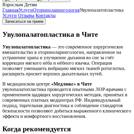
Взрослым
Детям
Главная
Услуги
Оториноларингология
Увулопалатопластика
Услуги
Отзывы
Контакты
Записаться на прием
Увулопалатопластика в Чите
Увулопалатопластика
— это современное хирургическое
вмешательство в оториноларингологии, направленное на
устранение храпа и улучшение дыхания во сне за счёт
коррекции мягкого нёба и нёбного язычка. Операция
позволяет уменьшить вибрацию мягких тканей ротоглотки,
расширить просвет верхних дыхательных путей.
В медицинском центре
«Медлюкс» в Чите
увулопалатопластика проводится опытными ЛОР-врачами с
применением щадящих хирургических методик, принятых в
современных платных медцентрах РФ. Индивидуальный
подход, тщательная диагностика и соблюдение стандартов
безопасности позволяют добиться выраженного клинического
эффекта и комфортного восстановления.
Когда рекомендуется