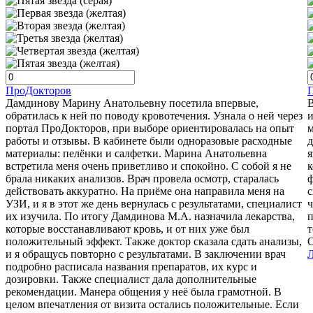
ПроДокторов
Дамдинову Марину Анатольевну посетила впервые,
В
обратилась к ней по поводу кровотечения. Узнала о ней через
и
портал ПроДокторов, при выборе ориентировалась на опыт
м
работы и отзывы. В кабинете были одноразовые расходные
д
материалы: пелёнки и салфетки. Марина Анатольевна
я
встретила меня очень приветливо и спокойно. С собой я не
к
брала никаких анализов. Врач провела осмотр, старалась
ф
действовать аккуратно. На приёме она направила меня на
с
УЗИ, и я в этот же день вернулась с результатами, специалист
ч
их изучила. По итогу Дамдинова М.А. назначила лекарства,
п
которые восстанавливают кровь, и от них уже был
т
положительный эффект. Также доктор сказала сдать анализы,
О
и я обращусь повторно с результатами. В заключении врач
подробно расписала названия препаратов, их курс и
дозировки. Также специалист дала дополнительные
рекомендации. Манера общения у неё была грамотной. В
целом впечатления от визита остались положительные. Если