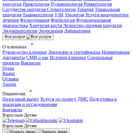
хирургия
Проктология
Пульмонология
Ревматология
Сосудистая хирургия
Стоматология
Терапия
Торакальная
хирургия
Травматология
УЗИ
Урология
Услуги координатора
лечения
Физиотерапия
Флебология
Функциональная
диагностика
Хирургия кисти
Челюстно-лицевая хирургия
Эндокринология
Эндоскопия
Лаборатория
Все услуги
О клиниках
Руководство клиники
Лицензии и сертификаты
Нормативные
документы
СМИ о нас
История клиники
Социальные
проекты
Вакансии
Цены
Врачи
Отзывы
Акции
Пациентам
Налоговый вычет
Услуги по полису ДМС
Подготовка к
анализам и исследованиям
Контакты
Взрослым
Детям
Взрослым
Детям