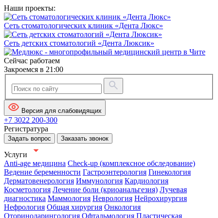
Наши проекты:
Сеть стоматологических клиник «Дента Люкс»
Сеть детских стоматологий «Дента Люксик»
Сейчас работаем
Закроемся в 21:00
Версия для слабовидящих
+7 3022 200-300
Регистратура
Задать вопрос
Заказать звонок
Услуги
Anti-age медицина
Check-up (комплексное обследование)
Ведение беременности
Гастроэнтерология
Гинекология
Дерматовенерология
Иммунология
Кардиология
Косметология
Лечение боли (криоанальгезия)
Лучевая
диагностика
Маммология
Неврология
Нейрохирургия
Нефрология
Общая хирургия
Онкология
Оториноларингология
Офтальмология
Пластическая