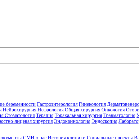
ие беременности
Гастроэнтерология
Гинекология
Дерматовенер
я
Нейрохирургия
Нефрология
Общая хирургия
Онкология
Отори
ия
Стоматология
Терапия
Торакальная хирургия
Травматология
юстно-лицевая хирургия
Эндокринология
Эндоскопия
Лаборато
документы
СМИ о нас
История клиники
Социальные проекты
В