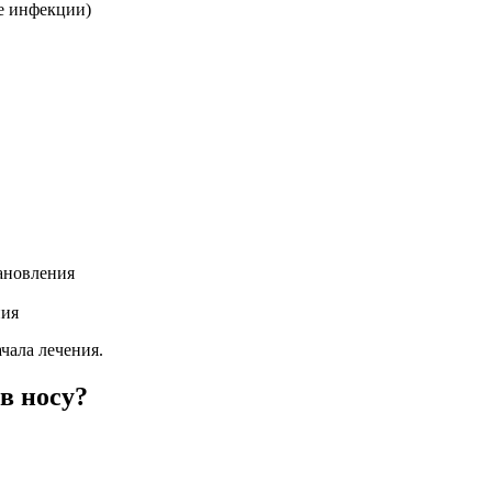
е инфекции)
ановления
ния
чала лечения.
в носу?