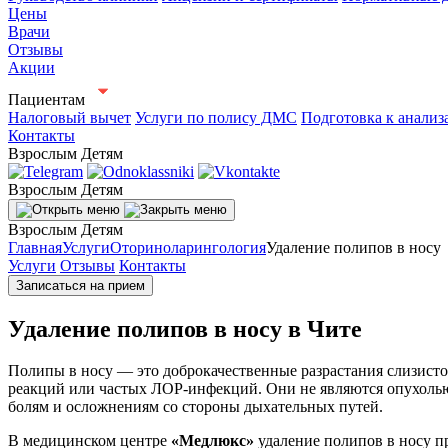
Цены
Врачи
Отзывы
Акции
Пациентам
Налоговый вычет
Услуги по полису ДМС
Подготовка к анализ
Контакты
Взрослым
Детям
Взрослым
Детям
Взрослым
Детям
Главная
Услуги
Оториноларингология
Удаление полипов в носу
Услуги
Отзывы
Контакты
Записаться на прием
Удаление полипов в носу в Чите
Полипы в носу — это доброкачественные разрастания слизисто
реакций или частых ЛОР-инфекций. Они не являются опухолью
болям и осложнениям со стороны дыхательных путей.
В медицинском центре
«Медлюкс»
удаление полипов в носу п