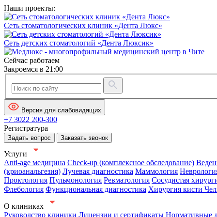
Наши проекты:
Сеть стоматологических клиник «Дента Люкс»
Сеть детских стоматологий «Дента Люксик»
Сейчас работаем
Закроемся в 21:00
Версия для слабовидящих
+7 3022 200-300
Регистратура
Задать вопрос
Заказать звонок
Услуги
Anti-age медицина
Check-up (комплексное обследование)
Веден
(криоанальгезия)
Лучевая диагностика
Маммология
Неврологи
Проктология
Пульмонология
Ревматология
Сосудистая хирург
Флебология
Функциональная диагностика
Хирургия кисти
Чел
О клиниках
Руководство клиники
Лицензии и сертификаты
Нормативные 