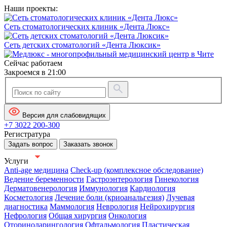
Наши проекты:
Сеть стоматологических клиник «Дента Люкс»
Сеть детских стоматологий «Дента Люксик»
Сейчас работаем
Закроемся в 21:00
Версия для слабовидящих
+7 3022 200-300
Регистратура
Задать вопрос
Заказать звонок
Услуги
Anti-age медицина
Check-up (комплексное обследование)
Ведение беременности
Гастроэнтерология
Гинекология
Дерматовенерология
Иммунология
Кардиология
Косметология
Лечение боли (криоанальгезия)
Лучевая
диагностика
Маммология
Неврология
Нейрохирургия
Нефрология
Общая хирургия
Онкология
Оториноларингология
Офтальмология
Пластическая