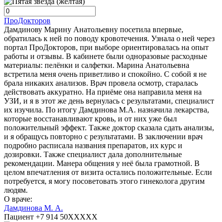
ПроДокторов
Дамдинову Марину Анатольевну посетила впервые,
обратилась к ней по поводу кровотечения. Узнала о ней через
портал ПроДокторов, при выборе ориентировалась на опыт
работы и отзывы. В кабинете были одноразовые расходные
материалы: пелёнки и салфетки. Марина Анатольевна
встретила меня очень приветливо и спокойно. С собой я не
брала никаких анализов. Врач провела осмотр, старалась
действовать аккуратно. На приёме она направила меня на
УЗИ, и я в этот же день вернулась с результатами, специалист
их изучила. По итогу Дамдинова М.А. назначила лекарства,
которые восстанавливают кровь, и от них уже был
положительный эффект. Также доктор сказала сдать анализы,
и я обращусь повторно с результатами. В заключении врач
подробно расписала названия препаратов, их курс и
дозировки. Также специалист дала дополнительные
рекомендации. Манера общения у неё была грамотной. В
целом впечатления от визита остались положительные. Если
потребуется, я могу посоветовать этого гинеколога другим
людям.
О враче:
Дамдинова М. А.
Пациент +7 914 50XXXXX