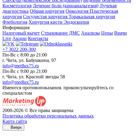
Check-up (комплексное обследование)
Ведение беременности
Косметология
Лечение боли (криоанальгезия)
Лучевая
диагностика
Общая хирургия
Онкология
Пластическая
хирургия
Сосудистая хирургия
Торакальная хирургия
Флебология
Хирургия кисти
Эндоскопия
Информация
Налоговый вычет
Страхование ДМС
Анализы
Цены
Врачи
Live
Акции
Контакты
+7 3022 200-300
Пн-Вс с 8:00 до 21:00
г. Чита, ул. Бабушкина, 97
info@medlux75.ru
Пн-Вс с 9:00 до 21:00
г. Чита, ул. Красной звезды 58
info@medlux75.ru
Имеются противопоказания. проконсультируйтесь со
специалистом
2000-2026 © Все права защищены
Политика обработки персональных данных
Карта сайта
Вверх