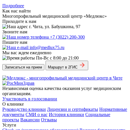
Подробнее
Как нас найти
Многопрофильный медицинский центр «Медлюкс»
Приходите к нам
г. Чита, ул. Бабушкина, 97
Звоните нам
+7 (3022) 200-300
Пишите нам
info@medlux75.ru
Мы вас ждем ежедневно
Пн-Вс с 8:00 до 21:00
Записаться на прием
Маршрут в 2ГИС
Независимая оценка качества оказания услуг медицинским
организациям.
Участвовать в голосовании
О клинике
Руководство клиники
Лицензии и сертификаты
Нормативные
документы
СМИ о нас
История клиники
Социальные
проекты
Вакансии
Отзывы
Услуги