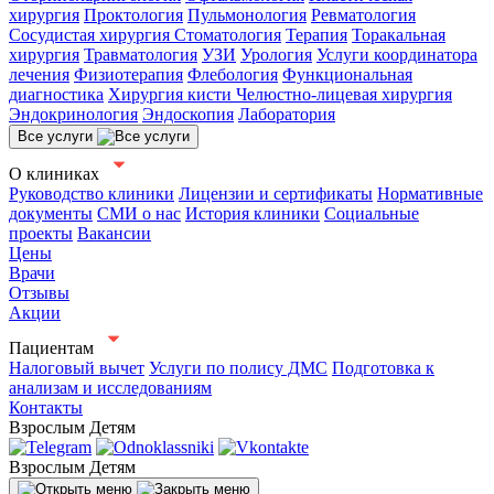
хирургия
Проктология
Пульмонология
Ревматология
Сосудистая хирургия
Стоматология
Терапия
Торакальная
хирургия
Травматология
УЗИ
Урология
Услуги координатора
лечения
Физиотерапия
Флебология
Функциональная
диагностика
Хирургия кисти
Челюстно-лицевая хирургия
Эндокринология
Эндоскопия
Лаборатория
Все услуги
О клиниках
Руководство клиники
Лицензии и сертификаты
Нормативные
документы
СМИ о нас
История клиники
Социальные
проекты
Вакансии
Цены
Врачи
Отзывы
Акции
Пациентам
Налоговый вычет
Услуги по полису ДМС
Подготовка к
анализам и исследованиям
Контакты
Взрослым
Детям
Взрослым
Детям