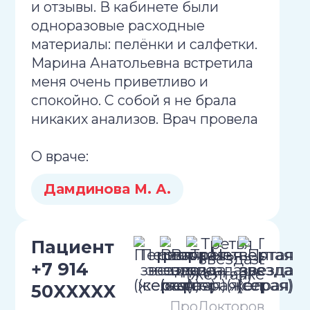
и отзывы. В кабинете были
одноразовые расходные
материалы: пелёнки и салфетки.
Марина Анатольевна встретила
меня очень приветливо и
спокойно. С собой я не брала
никаких анализов. Врач провела
осмотр, старалась действовать
О враче:
аккуратно. На приёме она
направила меня на УЗИ, и я в этот
Дамдинова М. А.
же день вернулась с
результатами, специалист их
изучила. По итогу Дамдинова
Пациент
М.А. назначила лекарства,
+7 914
которые восстанавливают кровь,
и от них уже был положительный
50XXXXX
эффект. Также доктор сказала
ПроДокторов