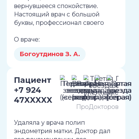
вернувшееся спокойствие.
Настоящий врач с большой
буквы, профессионал своего
дела и неравнодушный человек.
О враче:
Желаю Зинуру Александровичу
сил, здоровья и еще многих лет
Богоутдинов З. А.
успешной практики на благо
пациентов.
Пациент
+7 924
47XXXXX
ПроДокторов
Удаляла у врача полип
эндометрия матки. Доктор дал