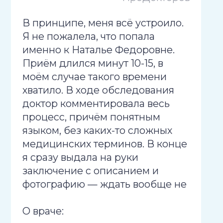
сдать анализы, и я обращусь
В принципе, меня всё устроило.
повторно с результатами. В
Я не пожалела, что попала
заключении врач подробно
именно к Наталье Федоровне.
расписала названия препаратов,
Приём длился минут 10-15, в
их курс и дозировки. Также
моём случае такого времени
специалист дала
хватило. В ходе обследования
дополнительные рекомендации.
доктор комментировала весь
Манера общения у неё была
процесс, причём понятным
грамотной. В целом впечатления
языком, без каких-то сложных
от визита остались
медицинских терминов. В конце
положительные. Если
я сразу выдала на руки
потребуется, я могу посоветовать
заключение с описанием и
этого гинеколога другим людям.
фотографию — ждать вообще не
пришлось, и посоветовала
О враче:
сходить с ними к гинекологу. В