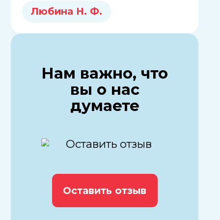
целом, я комфортно себя
Любина Н. Ф.
чувствовала рядом с Натальей
Федоровной. Я бы посоветовала
такого специалиста своим
знакомым, если кому-то
потребуется сделать УЗИ.
Нам важно, что
вы о нас
думаете
Оставить отзыв