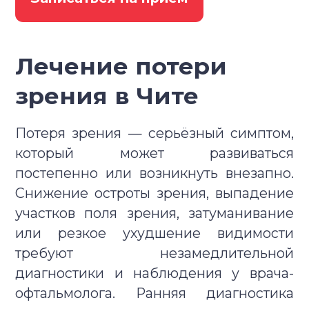
политикой конфиденциальности).
политикой конфиденциальности).
Даю согласие на
обработку
персональных данных
(и соглашаюсь с
Даю согласие на
обработку
политикой конфиденциальности).
Заказать звонок
Заказать звонок
Лечение потери
персональных данных
(и соглашаюсь с
политикой конфиденциальности).
зрения в Чите
Записаться на прием
Задать вопрос
Потеря зрения — серьёзный симптом,
который может развиваться
постепенно или возникнуть внезапно.
Снижение остроты зрения, выпадение
участков поля зрения, затуманивание
или резкое ухудшение видимости
требуют незамедлительной
Даю согласие на
обработку
диагностики и наблюдения у врача-
персональных данных
(и соглашаюсь с
политикой конфиденциальности).
офтальмолога. Ранняя диагностика