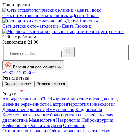
Наши проекты:
Сеть стоматологических клиник «Дента Люкс»
Сеть детских стоматологий «Дента Люксик»
Сейчас работаем
Закроемся в 21:00
Версия для слабовидящих
+7 3022 200-300
Регистратура
Задать вопрос
Заказать звонок
Услуги
Anti-age медицина
Check-up (комплексное обследование)
Ведение беременности
Гастроэнтерология
Гинекология
Дерматовенерология
Иммунология
Кардиология
Косметология
Лечение боли (криоанальгезия)
Лучевая
диагностика
Маммология
Неврология
Нейрохирургия
Нефрология
Общая хирургия
Онкология
Оториноларингология
Офтальмология
Пластическая