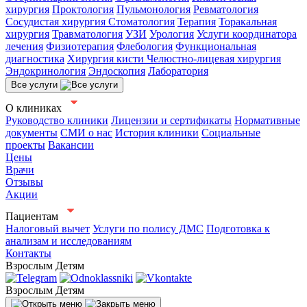
хирургия
Проктология
Пульмонология
Ревматология
Сосудистая хирургия
Стоматология
Терапия
Торакальная
хирургия
Травматология
УЗИ
Урология
Услуги координатора
лечения
Физиотерапия
Флебология
Функциональная
диагностика
Хирургия кисти
Челюстно-лицевая хирургия
Эндокринология
Эндоскопия
Лаборатория
Все услуги
О клиниках
Руководство клиники
Лицензии и сертификаты
Нормативные
документы
СМИ о нас
История клиники
Социальные
проекты
Вакансии
Цены
Врачи
Отзывы
Акции
Пациентам
Налоговый вычет
Услуги по полису ДМС
Подготовка к
анализам и исследованиям
Контакты
Взрослым
Детям
Взрослым
Детям