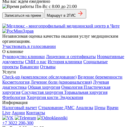
Мы вас ждем ежедневно
Пн-Вс с 8:00 до 21:00
Записаться на прием
Маршрут в 2ГИС
Независимая оценка качества оказания услуг медицинским
организациям.
Участвовать в голосовании
О клинике
Руководство клиники
Лицензии и сертификаты
Нормативные
документы
СМИ о нас
История клиники
Социальные
проекты
Вакансии
Отзывы
Услуги
Check-up (комплексное обследование)
Ведение беременности
Косметология
Лечение боли (криоанальгезия)
Лучевая
диагностика
Общая хирургия
Онкология
Пластическая
хирургия
Сосудистая хирургия
Торакальная хирургия
Флебология
Хирургия кисти
Эндоскопия
Информация
Налоговый вычет
Страхование ДМС
Анализы
Цены
Врачи
Live
Акции
Контакты
+7 3022 200-300