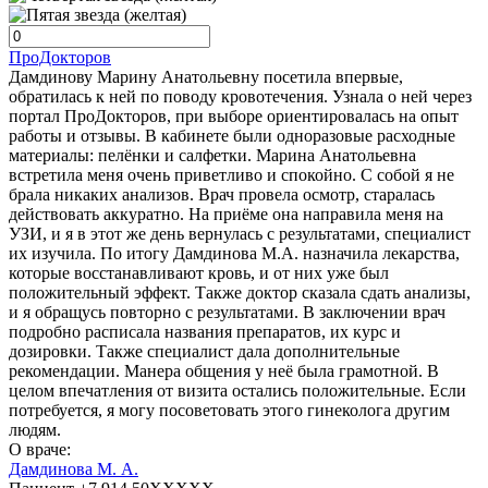
ПроДокторов
Дамдинову Марину Анатольевну посетила впервые,
обратилась к ней по поводу кровотечения. Узнала о ней через
портал ПроДокторов, при выборе ориентировалась на опыт
работы и отзывы. В кабинете были одноразовые расходные
материалы: пелёнки и салфетки. Марина Анатольевна
встретила меня очень приветливо и спокойно. С собой я не
брала никаких анализов. Врач провела осмотр, старалась
действовать аккуратно. На приёме она направила меня на
УЗИ, и я в этот же день вернулась с результатами, специалист
их изучила. По итогу Дамдинова М.А. назначила лекарства,
которые восстанавливают кровь, и от них уже был
положительный эффект. Также доктор сказала сдать анализы,
и я обращусь повторно с результатами. В заключении врач
подробно расписала названия препаратов, их курс и
дозировки. Также специалист дала дополнительные
рекомендации. Манера общения у неё была грамотной. В
целом впечатления от визита остались положительные. Если
потребуется, я могу посоветовать этого гинеколога другим
людям.
О враче:
Дамдинова М. А.