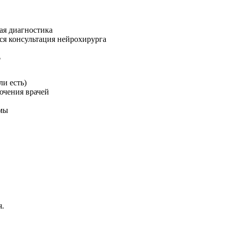
ая диагностика
ся консультация нейрохирурга
?
ли есть)
ючения врачей
омы
я.