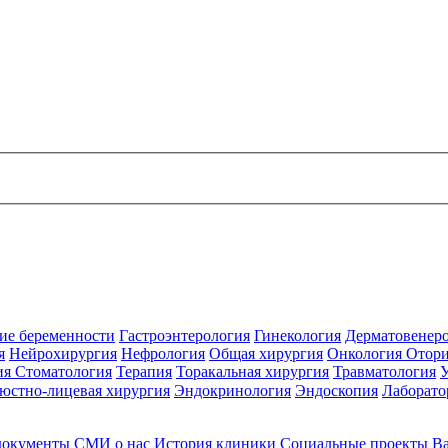
ие беременности
Гастроэнтерология
Гинекология
Дерматовенер
я
Нейрохирургия
Нефрология
Общая хирургия
Онкология
Отори
ия
Стоматология
Терапия
Торакальная хирургия
Травматология
юстно-лицевая хирургия
Эндокринология
Эндоскопия
Лаборато
документы
СМИ о нас
История клиники
Социальные проекты
В