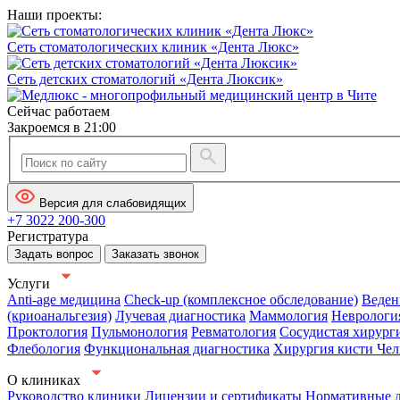
Наши проекты:
Сеть стоматологических клиник «Дента Люкс»
Сеть детских стоматологий «Дента Люксик»
Сейчас работаем
Закроемся в 21:00
Версия для слабовидящих
+7 3022 200-300
Регистратура
Задать вопрос
Заказать звонок
Услуги
Anti-age медицина
Check-up (комплексное обследование)
Веден
(криоанальгезия)
Лучевая диагностика
Маммология
Неврологи
Проктология
Пульмонология
Ревматология
Сосудистая хирург
Флебология
Функциональная диагностика
Хирургия кисти
Чел
О клиниках
Руководство клиники
Лицензии и сертификаты
Нормативные 