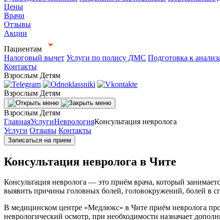
Цены
Врачи
Отзывы
Акции
Пациентам
Налоговый вычет
Услуги по полису ДМС
Подготовка к анализ
Контакты
Взрослым
Детям
Взрослым
Детям
Взрослым
Детям
Главная
Услуги
Неврология
Консультация невролога
Услуги
Отзывы
Контакты
Записаться на прием
Консультация невролога в Чите
Консультация невролога — это приём врача, который занимает
выявить причины головных болей, головокружений, болей в сп
В медицинском центре «Медлюкс» в Чите приём невролога про
неврологический осмотр, при необходимости назначает допол