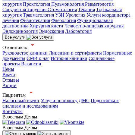
хирургия
Проктология
Пульмонология
Ревматология
Сосудистая хирургия
Стоматология
Терапия
Торакальная
хирургия
Травматология
УЗИ
Урология
Услуги координатора
лечения
Физиотерапия
Флебология
Функциональная
диагностика
Хирургия кисти
Челюстно-лицевая хирургия
Эндокринология
Эндоскопия
Лаборатория
Все услуги
О клиниках
Руководство клиники
Лицензии и сертификаты
Нормативные
документы
СМИ о нас
История клиники
Социальные
проекты
Вакансии
Цены
Врачи
Отзывы
Акции
Пациентам
Налоговый вычет
Услуги по полису ДМС
Подготовка к
анализам и исследованиям
Контакты
Взрослым
Детям
Взрослым
Детям