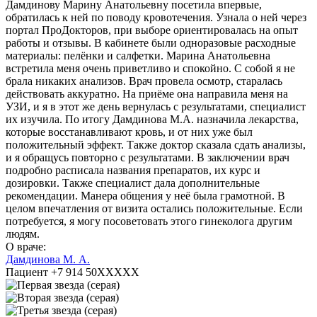
Дамдинову Марину Анатольевну посетила впервые,
обратилась к ней по поводу кровотечения. Узнала о ней через
портал ПроДокторов, при выборе ориентировалась на опыт
работы и отзывы. В кабинете были одноразовые расходные
материалы: пелёнки и салфетки. Марина Анатольевна
встретила меня очень приветливо и спокойно. С собой я не
брала никаких анализов. Врач провела осмотр, старалась
действовать аккуратно. На приёме она направила меня на
УЗИ, и я в этот же день вернулась с результатами, специалист
их изучила. По итогу Дамдинова М.А. назначила лекарства,
которые восстанавливают кровь, и от них уже был
положительный эффект. Также доктор сказала сдать анализы,
и я обращусь повторно с результатами. В заключении врач
подробно расписала названия препаратов, их курс и
дозировки. Также специалист дала дополнительные
рекомендации. Манера общения у неё была грамотной. В
целом впечатления от визита остались положительные. Если
потребуется, я могу посоветовать этого гинеколога другим
людям.
О враче:
Дамдинова М. А.
Пациент +7 914 50XXXXX