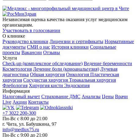
Независимая оценка качества оказания услуг медицинским
организациям.
Участвовать в голосовании
О клинике
Руководство клиники
Лицензии и сертификаты
Нормативные
документы
СМИ о нас
История клиники
Социальные
проекты
Вакансии
Отзывы
Услуги
Check-up (комплексное обследование)
Ведение беременности
Косметология
Лечение боли (криоанальгезия)
Лучевая
диагностика
Общая хирургия
Онкология
Пластическая
хирургия
Сосудистая хирургия
Торакальная хирургия
Флебология
Хирургия кисти
Эндоскопия
Информация
Налоговый вычет
Страхование ДМС
Анализы
Цены
Врачи
Live
Акции
Контакты
+7 3022 200-300
Пн-Вс с 8:00 до 21:00
г. Чита, ул. Бабушкина, 97
info@medlux75.ru
Пн-Вс с 9:00 до 21:00