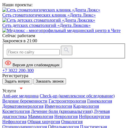
Наши проекты:
Сеть стоматологических клиник «Дента Люкс»
Сеть детских стоматологий «Дента Люксик»
Сейчас работаем
Закроемся в 21:00
Версия для слабовидящих
+7 3022 200-300
Регистратура
Задать вопрос
Заказать звонок
Услуги
Anti-age медицина
Check-up (комплексное обследование)
Ведение беременности
Гастроэнтерология
Гинекология
Дерматовенерология
Иммунология
Кардиология
Косметология
Лечение боли (криоанальгезия)
Лучевая
диагностика
Маммология
Неврология
Нейрохирургия
Нефрология
Общая хирургия
Онкология
Оториноларингология
Офтальмология
Пластическая