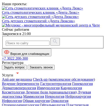
Наши проекты:
Сеть стоматологических клиник «Дента Люкс»
Сеть детских стоматологий «Дента Люксик»
Сейчас работаем
Закроемся в 21:00
Версия для слабовидящих
+7 3022 200-300
Регистратура
Задать вопрос
Заказать звонок
Услуги
Anti-age медицина
Check-up (комплексное обследование)
Ведение беременности
Гастроэнтерология
Гинекология
Дерматовенерология
Иммунология
Кардиология
Косметология
Лечение боли (криоанальгезия)
Лучевая
диагностика
Маммология
Неврология
Нейрохирургия
Нефрология
Общая хирургия
Онкология
Оториноларингология
Офтальмология
Пластическая