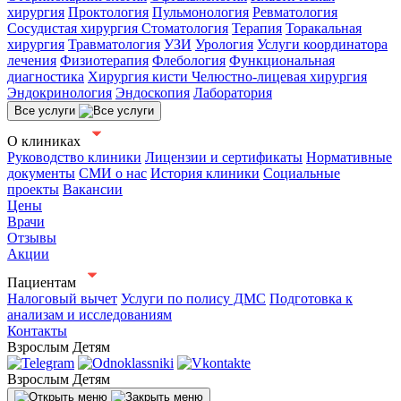
хирургия
Проктология
Пульмонология
Ревматология
Сосудистая хирургия
Стоматология
Терапия
Торакальная
хирургия
Травматология
УЗИ
Урология
Услуги координатора
лечения
Физиотерапия
Флебология
Функциональная
диагностика
Хирургия кисти
Челюстно-лицевая хирургия
Эндокринология
Эндоскопия
Лаборатория
Все услуги
О клиниках
Руководство клиники
Лицензии и сертификаты
Нормативные
документы
СМИ о нас
История клиники
Социальные
проекты
Вакансии
Цены
Врачи
Отзывы
Акции
Пациентам
Налоговый вычет
Услуги по полису ДМС
Подготовка к
анализам и исследованиям
Контакты
Взрослым
Детям
Взрослым
Детям