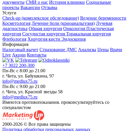
документы
СМИ о нас
История клиники
Социальные
проекты
Вакансии
Отзывы
Услуги
Check-up (комплексное обследование)
Ведение беременности
Косметология
Лечение боли (криоанальгезия)
Лучевая
диагностика
Общая хирургия
Онкология
Пластическая
хирургия
Сосудистая хирургия
Торакальная хирургия
Флебология
Хирургия кисти
Эндоскопия
Информация
Налоговый вычет
Страхование ДМС
Анализы
Цены
Врачи
Live
Акции
Контакты
+7 3022 200-300
Пн-Вс с 8:00 до 21:00
г. Чита, ул. Бабушкина, 97
info@medlux75.ru
Пн-Вс с 9:00 до 21:00
г. Чита, ул. Красной звезды 58
info@medlux75.ru
Имеются противопоказания. проконсультируйтесь со
специалистом
2000-2026 © Все права защищены
Политика обработки персональных данных