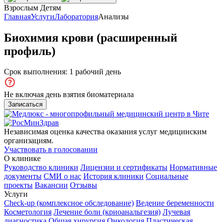
Взрослым
Детям
Главная
Услуги
Лаборатория
Анализы
Биохимия крови (расширенный
профиль)
Срок выполнения: 1 рабочий день
Не включая день взятия биоматериала
Записаться
Независимая оценка качества оказания услуг медицинским
организациям.
Участвовать в голосовании
О клинике
Руководство клиники
Лицензии и сертификаты
Нормативные
документы
СМИ о нас
История клиники
Социальные
проекты
Вакансии
Отзывы
Услуги
Check-up (комплексное обследование)
Ведение беременности
Косметология
Лечение боли (криоанальгезия)
Лучевая
диагностика
Общая хирургия
Онкология
Пластическая