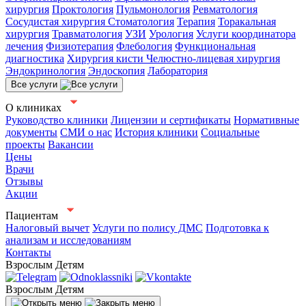
хирургия
Проктология
Пульмонология
Ревматология
Сосудистая хирургия
Стоматология
Терапия
Торакальная
хирургия
Травматология
УЗИ
Урология
Услуги координатора
лечения
Физиотерапия
Флебология
Функциональная
диагностика
Хирургия кисти
Челюстно-лицевая хирургия
Эндокринология
Эндоскопия
Лаборатория
Все услуги
О клиниках
Руководство клиники
Лицензии и сертификаты
Нормативные
документы
СМИ о нас
История клиники
Социальные
проекты
Вакансии
Цены
Врачи
Отзывы
Акции
Пациентам
Налоговый вычет
Услуги по полису ДМС
Подготовка к
анализам и исследованиям
Контакты
Взрослым
Детям
Взрослым
Детям