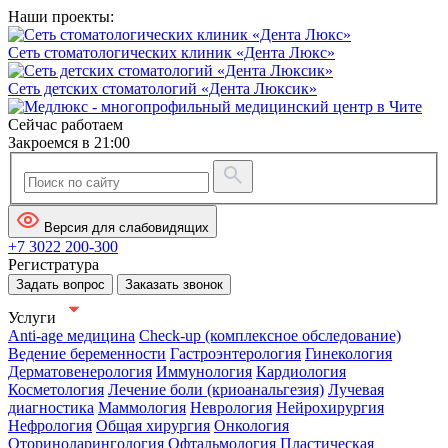
Наши проекты:
Сеть стоматологических клиник «Дента Люкс»
Сеть детских стоматологий «Дента Люксик»
Сейчас работаем
Закроемся в 21:00
Версия для слабовидящих
+7 3022 200-300
Регистратура
Задать вопрос
Заказать звонок
Услуги
Anti-age медицина
Check-up (комплексное обследование)
Ведение беременности
Гастроэнтерология
Гинекология
Дерматовенерология
Иммунология
Кардиология
Косметология
Лечение боли (криоанальгезия)
Лучевая
диагностика
Маммология
Неврология
Нейрохирургия
Нефрология
Общая хирургия
Онкология
Оториноларингология
Офтальмология
Пластическая