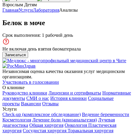
Взрослым
Детям
Главная
Услуги
Лаборатория
Анализы
Белок в моче
Срок выполнения: 1 рабочий день
Не включая день взятия биоматериала
Записаться
Независимая оценка качества оказания услуг медицинским
организациям.
Участвовать в голосовании
О клинике
Руководство клиники
Лицензии и сертификаты
Нормативные
документы
СМИ о нас
История клиники
Социальные
проекты
Вакансии
Отзывы
Услуги
Check-up (комплексное обследование)
Ведение беременности
Косметология
Лечение боли (криоанальгезия)
Лучевая
диагностика
Общая хирургия
Онкология
Пластическая
хирургия
Сосудистая хирургия
Торакальная хирургия