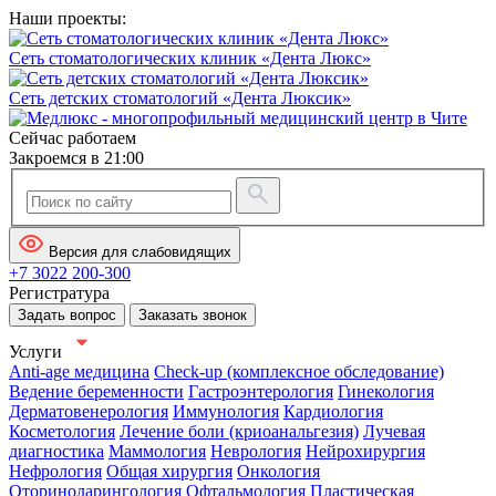
Наши проекты:
Сеть стоматологических клиник «Дента Люкс»
Сеть детских стоматологий «Дента Люксик»
Сейчас работаем
Закроемся в 21:00
Версия для слабовидящих
+7 3022 200-300
Регистратура
Задать вопрос
Заказать звонок
Услуги
Anti-age медицина
Check-up (комплексное обследование)
Ведение беременности
Гастроэнтерология
Гинекология
Дерматовенерология
Иммунология
Кардиология
Косметология
Лечение боли (криоанальгезия)
Лучевая
диагностика
Маммология
Неврология
Нейрохирургия
Нефрология
Общая хирургия
Онкология
Оториноларингология
Офтальмология
Пластическая