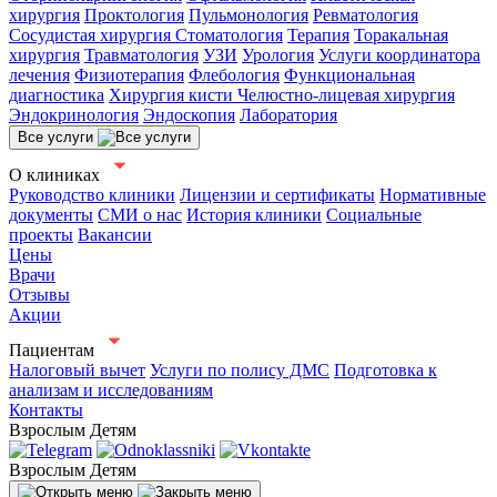
хирургия
Проктология
Пульмонология
Ревматология
Сосудистая хирургия
Стоматология
Терапия
Торакальная
хирургия
Травматология
УЗИ
Урология
Услуги координатора
лечения
Физиотерапия
Флебология
Функциональная
диагностика
Хирургия кисти
Челюстно-лицевая хирургия
Эндокринология
Эндоскопия
Лаборатория
Все услуги
О клиниках
Руководство клиники
Лицензии и сертификаты
Нормативные
документы
СМИ о нас
История клиники
Социальные
проекты
Вакансии
Цены
Врачи
Отзывы
Акции
Пациентам
Налоговый вычет
Услуги по полису ДМС
Подготовка к
анализам и исследованиям
Контакты
Взрослым
Детям
Взрослым
Детям