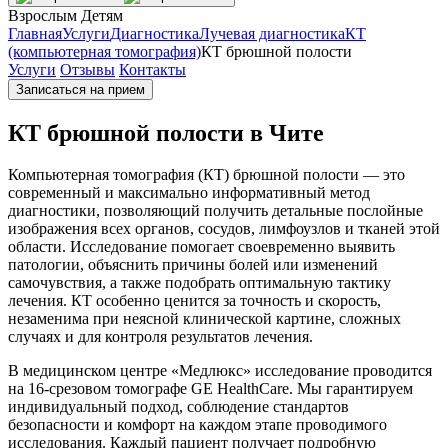
Взрослым
Детям
Главная
Услуги
Диагностика
Лучевая диагностика
КТ
(компьютерная томография)
КТ брюшной полости
Услуги
Отзывы
Контакты
Записаться на прием
КТ брюшной полости в Чите
Компьютерная томография (КТ) брюшной полости — это
современный и максимально информативный метод
диагностики, позволяющий получить детальные послойные
изображения всех органов, сосудов, лимфоузлов и тканей этой
области. Исследование помогает своевременно выявить
патологии, объяснить причины болей или изменений
самочувствия, а также подобрать оптимальную тактику
лечения. КТ особенно ценится за точность и скорость,
незаменима при неясной клинической картине, сложных
случаях и для контроля результатов лечения.
В медицинском центре «Медлюкс» исследование проводится
на 16-срезовом томографе GE HealthCare. Мы гарантируем
индивидуальный подход, соблюдение стандартов
безопасности и комфорт на каждом этапе проводимого
исследования. Каждый пациент получает подробную