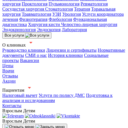
хирургия
Проктология
Пульмонология
Ревматология
Сосудистая хирургия
Стоматология
Терапия
Торакальная
хирургия
Травматология
УЗИ
Урология
Услуги координатора
лечения
Физиотерапия
Флебология
Функциональная
диагностика
Хирургия кисти
Челюстно-лицевая хирургия
Эндокринология
Эндоскопия
Лаборатория
Все услуги
О клиниках
Руководство клиники
Лицензии и сертификаты
Нормативные
документы
СМИ о нас
История клиники
Социальные
проекты
Вакансии
Цены
Врачи
Отзывы
Акции
Пациентам
Налоговый вычет
Услуги по полису ДМС
Подготовка к
анализам и исследованиям
Контакты
Взрослым
Детям
Взрослым
Детям