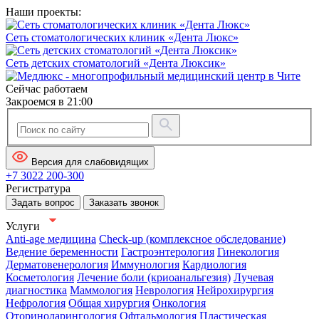
Наши проекты:
Сеть стоматологических клиник «Дента Люкс»
Сеть детских стоматологий «Дента Люксик»
Сейчас работаем
Закроемся в 21:00
Версия для слабовидящих
+7 3022 200-300
Регистратура
Задать вопрос
Заказать звонок
Услуги
Anti-age медицина
Check-up (комплексное обследование)
Ведение беременности
Гастроэнтерология
Гинекология
Дерматовенерология
Иммунология
Кардиология
Косметология
Лечение боли (криоанальгезия)
Лучевая
диагностика
Маммология
Неврология
Нейрохирургия
Нефрология
Общая хирургия
Онкология
Оториноларингология
Офтальмология
Пластическая