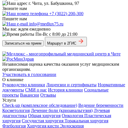
г. Чита, ул. Бабушкина, 97
Звоните нам
+7 (3022) 200-300
Пишите нам
info@medlux75.ru
Мы вас ждем ежедневно
Пн-Вс с 8:00 до 21:00
Записаться на прием
Маршрут в 2ГИС
Независимая оценка качества оказания услуг медицинским
организациям.
Участвовать в голосовании
О клинике
Руководство клиники
Лицензии и сертификаты
Нормативные
документы
СМИ о нас
История клиники
Социальные
проекты
Вакансии
Отзывы
Услуги
Check-up (комплексное обследование)
Ведение беременности
Косметология
Лечение боли (криоанальгезия)
Лучевая
диагностика
Общая хирургия
Онкология
Пластическая
хирургия
Сосудистая хирургия
Торакальная хирургия
Флебология
Хирургия кисти
Эндоскопия