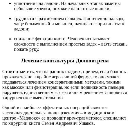
уплотнения на ладони. На начальных этапах заметны
небольшие узелки, похожие на плотные шишки;
трудности с разгибанием пальцев. Постепенно пальцы,
чаще безымянный и мизинец, начинают «прилипать» к
ладони;
снижение функции кисти. Человек испытывает
сложности с выполнением простых задач – взять стакан,
пожать руку.
Лечение контактуры Дюпюитрена
Стоит отметить, что на ранних стадиях, причем, если болезнь
проявляется не в крайне агрессивной форме, то оно может
поддаваться лечением консервативными методами, такими
как массаж или физиотерапия, но если подвижность пальцев
нарушена, единственным эффективным решением становится
хирургическое вмешательство.
Одной из наиболее эффективных операций является
частичная дистальная апоневрэктомия – в медицинском
центре «Медлюкс» ее проводит врач-травматолог, специалист
по хирургии кисти Семен Андреевич Ушаков.