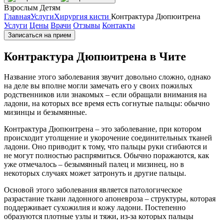
Взрослым
Детям
Главная
Услуги
Хирургия кисти
Контрактура Дюпюитрена
Услуги
Цены
Врачи
Отзывы
Контакты
Записаться на прием
Контрактура Дюпюитрена в Чите
Название этого заболевания звучит довольно сложно, однако
на деле вы вполне могли замечать его у своих пожилых
родственников или знакомых – если обращали внимания на
ладони, на которых все время есть согнутые пальцы: обычно
мизинцы и безымянные.
Контрактура Дюпюитрена – это заболевание, при котором
происходит утолщение и укорочение соединительных тканей
ладони. Оно приводит к тому, что пальцы руки сгибаются и
не могут полностью распрямиться. Обычно поражаются, как
уже отмечалось – безымянный палец и мизинец, но в
некоторых случаях может затронуть и другие пальцы.
Основой этого заболевания является патологическое
разрастание ткани ладонного апоневроза – структуры, которая
поддерживает сухожилия и кожу ладони. Постепенно
образуются плотные узлы и тяжи, из-за которых пальцы