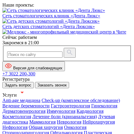
Наши проекты:
Сеть стоматологических клиник «Дента Люкс»
Сеть детских стоматологий «Дента Люксик»
Сейчас работаем
Закроемся в 21:00
Версия для слабовидящих
+7 3022 200-300
Регистратура
Задать вопрос
Заказать звонок
Услуги
Anti-age медицина
Check-up (комплексное обследование)
Ведение беременности
Гастроэнтерология
Гинекология
Дерматовенерология
Иммунология
Кардиология
Косметология
Лечение боли (криоанальгезия)
Лучевая
диагностика
Маммология
Неврология
Нейрохирургия
Нефрология
Общая хирургия
Онкология
Оториноларингология
Офтальмология
Пластическая