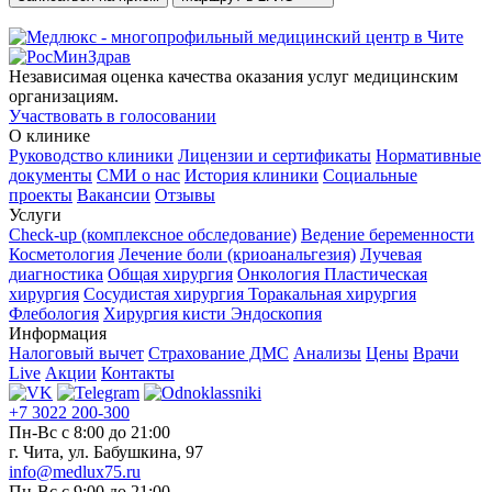
Независимая оценка качества оказания услуг медицинским
организациям.
Участвовать в голосовании
О клинике
Руководство клиники
Лицензии и сертификаты
Нормативные
документы
СМИ о нас
История клиники
Социальные
проекты
Вакансии
Отзывы
Услуги
Check-up (комплексное обследование)
Ведение беременности
Косметология
Лечение боли (криоанальгезия)
Лучевая
диагностика
Общая хирургия
Онкология
Пластическая
хирургия
Сосудистая хирургия
Торакальная хирургия
Флебология
Хирургия кисти
Эндоскопия
Информация
Налоговый вычет
Страхование ДМС
Анализы
Цены
Врачи
Live
Акции
Контакты
+7 3022 200-300
Пн-Вс с 8:00 до 21:00
г. Чита, ул. Бабушкина, 97
info@medlux75.ru
Пн-Вс с 9:00 до 21:00