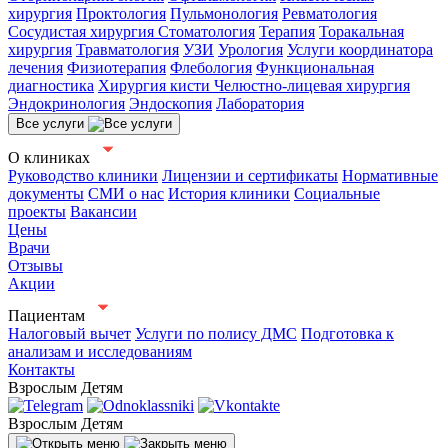
хирургия
Проктология
Пульмонология
Ревматология
Сосудистая хирургия
Стоматология
Терапия
Торакальная
хирургия
Травматология
УЗИ
Урология
Услуги координатора
лечения
Физиотерапия
Флебология
Функциональная
диагностика
Хирургия кисти
Челюстно-лицевая хирургия
Эндокринология
Эндоскопия
Лаборатория
Все услуги
О клиниках
Руководство клиники
Лицензии и сертификаты
Нормативные
документы
СМИ о нас
История клиники
Социальные
проекты
Вакансии
Цены
Врачи
Отзывы
Акции
Пациентам
Налоговый вычет
Услуги по полису ДМС
Подготовка к
анализам и исследованиям
Контакты
Взрослым
Детям
Взрослым
Детям