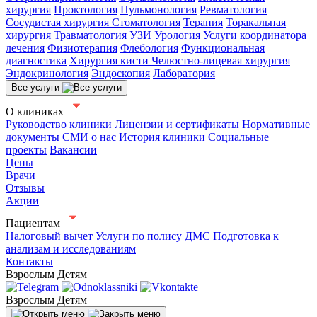
хирургия
Проктология
Пульмонология
Ревматология
Сосудистая хирургия
Стоматология
Терапия
Торакальная
хирургия
Травматология
УЗИ
Урология
Услуги координатора
лечения
Физиотерапия
Флебология
Функциональная
диагностика
Хирургия кисти
Челюстно-лицевая хирургия
Эндокринология
Эндоскопия
Лаборатория
Все услуги
О клиниках
Руководство клиники
Лицензии и сертификаты
Нормативные
документы
СМИ о нас
История клиники
Социальные
проекты
Вакансии
Цены
Врачи
Отзывы
Акции
Пациентам
Налоговый вычет
Услуги по полису ДМС
Подготовка к
анализам и исследованиям
Контакты
Взрослым
Детям
Взрослым
Детям