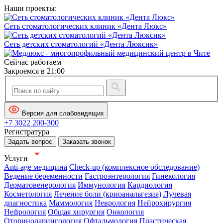
Наши проекты:
Сеть стоматологических клиник «Дента Люкс»
Сеть детских стоматологий «Дента Люксик»
Сейчас работаем
Закроемся в 21:00
Версия для слабовидящих
+7 3022 200-300
Регистратура
Задать вопрос
Заказать звонок
Услуги
Anti-age медицина
Check-up (комплексное обследование)
Ведение беременности
Гастроэнтерология
Гинекология
Дерматовенерология
Иммунология
Кардиология
Косметология
Лечение боли (криоанальгезия)
Лучевая
диагностика
Маммология
Неврология
Нейрохирургия
Нефрология
Общая хирургия
Онкология
Оториноларингология
Офтальмология
Пластическая