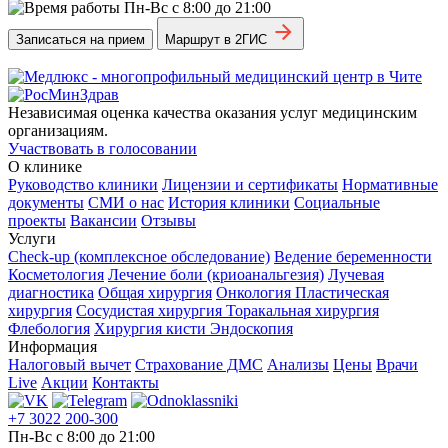
Пн-Вс с 8:00 до 21:00
Записаться на прием
Маршрут в 2ГИС
Независимая оценка качества оказания услуг медицинским
организациям.
Участвовать в голосовании
О клинике
Руководство клиники
Лицензии и сертификаты
Нормативные
документы
СМИ о нас
История клиники
Социальные
проекты
Вакансии
Отзывы
Услуги
Check-up (комплексное обследование)
Ведение беременности
Косметология
Лечение боли (криоанальгезия)
Лучевая
диагностика
Общая хирургия
Онкология
Пластическая
хирургия
Сосудистая хирургия
Торакальная хирургия
Флебология
Хирургия кисти
Эндоскопия
Информация
Налоговый вычет
Страхование ДМС
Анализы
Цены
Врачи
Live
Акции
Контакты
+7 3022 200-300
Пн-Вс с 8:00 до 21:00