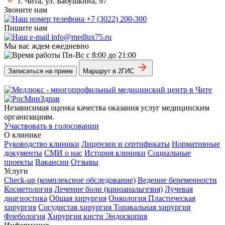
г. Чита, ул. Бабушкина, 97
Звоните нам
+7 (3022) 200-300
Пишите нам
info@medlux75.ru
Мы вас ждем ежедневно
Пн-Вс с 8:00 до 21:00
Записаться на прием
Маршрут в 2ГИС
Независимая оценка качества оказания услуг медицинским
организациям.
Участвовать в голосовании
О клинике
Руководство клиники
Лицензии и сертификаты
Нормативные
документы
СМИ о нас
История клиники
Социальные
проекты
Вакансии
Отзывы
Услуги
Check-up (комплексное обследование)
Ведение беременности
Косметология
Лечение боли (криоанальгезия)
Лучевая
диагностика
Общая хирургия
Онкология
Пластическая
хирургия
Сосудистая хирургия
Торакальная хирургия
Флебология
Хирургия кисти
Эндоскопия