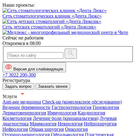
Наши проекты:
Сеть стоматологических клиник «Дента Люкс»
Сеть детских стоматологий «Дента Люксик»
Сейчас не работаем
Откроемся в 08:00
Версия для слабовидящих
+7 3022 200-300
Регистратура
Задать вопрос
Заказать звонок
Услуги
Anti-age медицина
Check-up (комплексное обследование)
Ведение беременности
Гастроэнтерология
Гинекология
Дерматовенерология
Иммунология
Кардиология
Косметология
Лечение боли (криоанальгезия)
Лучевая
диагностика
Маммология
Неврология
Нейрохирургия
Нефрология
Общая хирургия
Онкология
Оториноларингология
Офтальмология
Пластическая