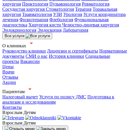
хирургия
Проктология
Пульмонология
Ревматология
Сосудистая хирургия
Стоматология
Терапия
Торакальная
хирургия
Травматология
УЗИ
Урология
Услуги координатора
лечения
Физиотерапия
Флебология
Функциональная
диагностика
Хирургия кисти
Челюстно-лицевая хирургия
Эндокринология
Эндоскопия
Лаборатория
Все услуги
О клиниках
Руководство клиники
Лицензии и сертификаты
Нормативные
документы
СМИ о нас
История клиники
Социальные
проекты
Вакансии
Цены
Врачи
Отзывы
Акции
Пациентам
Налоговый вычет
Услуги по полису ДМС
Подготовка к
анализам и исследованиям
Контакты
Взрослым
Детям
Взрослым
Детям