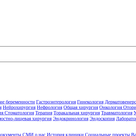
ие беременности
Гастроэнтерология
Гинекология
Дерматовенер
я
Нейрохирургия
Нефрология
Общая хирургия
Онкология
Отори
ия
Стоматология
Терапия
Торакальная хирургия
Травматология
юстно-лицевая хирургия
Эндокринология
Эндоскопия
Лаборато
документы
СМИ о нас
История клиники
Социальные проекты
В