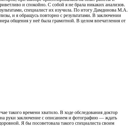
иветливо и спокойно. С собой я не брала никаких анализов.
результатами, специалист их изучила. По итогу Дамдинова М.А.
лизы, и я обращусь повторно с результатами. В заключении
нера общения у неё была грамотной. В целом впечатления от
чае такого времени хватило. В ходе обследования доктор
а на руки заключение с описанием и фотографию — ждать
едоровной. Я бы посоветовала такого специалиста своим