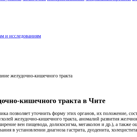
ам и исследованиям
ание желудочно-кишечного тракта
дочно-кишечного тракта в Чите
ка позволяет уточнить форму этих органов, их положение, сост
пухолей желудочно-кишечного тракта, аномалий развития желчно
ширение вен пищевода, долихосигма, мегаколон и др.), а также
ания в установлении диагноза гастрита, дуоденита, холецистита