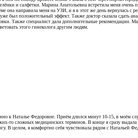
лёнки и салфетки. Марина Анатольевна встретила меня очень пр
ёме она направила меня на УЗИ, и я в этот же день вернулась с 
 уже был положительный эффект. Также доктор сказала сдать ана
ровки. Также специалист дала дополнительные рекомендации. Ма
ветовать этого гинеколога другим людям.
енно к Наталье Федоровне. Приём длился минут 10-15, в моём слу
аких-то сложных медицинских терминов. В конце я сразу выдал
огу. В целом, я комфортно себя чувствовала рядом с Натальей Ф