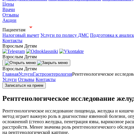
Цены
Врачи
Отзывы
Акции
Пациентам
Налоговый вычет
Услуги по полису ДМС
Подготовка к анализ
Контакты
Взрослым
Детям
Взрослым
Детям
Взрослым
Детям
Главная
Услуги
Гастроэнтерология
Рентгенологическое исследов
Услуги
Отзывы
Контакты
Записаться на прием
Рентгенологическое исследование желу
Рентгенологическое исследование пищевода, желудка и кишечни
метод играет важную роль в диагностике язвенной болезни, о
осложнений (стеноз желудка, пенетрация язвы, варикозное рас
расстройств. Менее значима роль рентгенологического обследов
на рентгенологической картине.