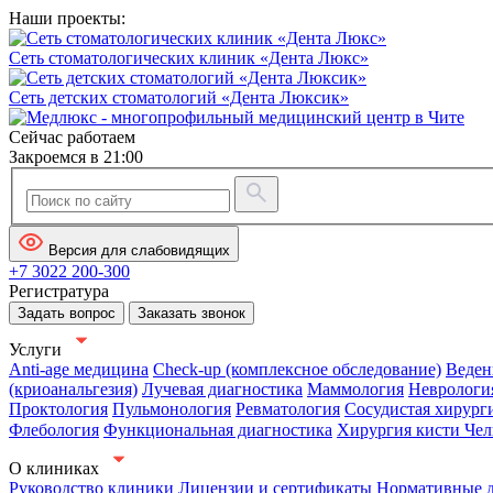
Наши проекты:
Сеть стоматологических клиник «Дента Люкс»
Сеть детских стоматологий «Дента Люксик»
Сейчас работаем
Закроемся в 21:00
Версия для слабовидящих
+7 3022 200-300
Регистратура
Задать вопрос
Заказать звонок
Услуги
Anti-age медицина
Check-up (комплексное обследование)
Веден
(криоанальгезия)
Лучевая диагностика
Маммология
Неврологи
Проктология
Пульмонология
Ревматология
Сосудистая хирург
Флебология
Функциональная диагностика
Хирургия кисти
Чел
О клиниках
Руководство клиники
Лицензии и сертификаты
Нормативные 