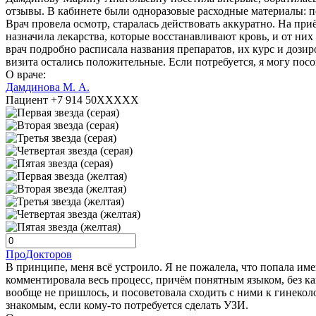
отзывы. В кабинете были одноразовые расходные материалы: пе
Врач провела осмотр, старалась действовать аккуратно. На при
назначила лекарства, которые восстанавливают кровь, и от них
врач подробно расписала названия препаратов, их курс и дози
визита остались положительные. Если потребуется, я могу посо
О враче:
Дамдинова М. А.
Пациент +7 914 50XXXXX
ПроДокторов
В принципе, меня всё устроило. Я не пожалела, что попала им
комментировала весь процесс, причём понятным языком, без к
вообще не пришлось, и посоветовала сходить с ними к гинекол
знакомым, если кому-то потребуется сделать УЗИ.