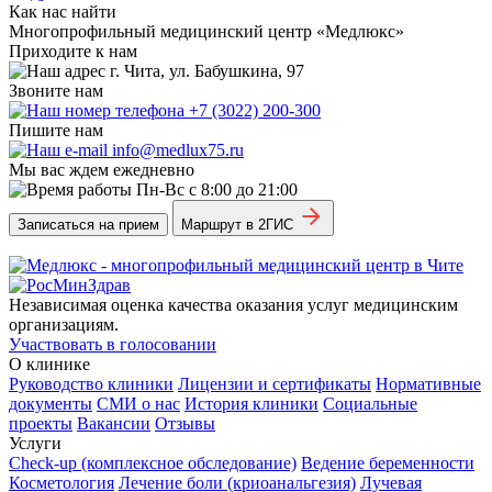
Как нас найти
Многопрофильный медицинский центр «Медлюкс»
Приходите к нам
г. Чита, ул. Бабушкина, 97
Звоните нам
+7 (3022) 200-300
Пишите нам
info@medlux75.ru
Мы вас ждем ежедневно
Пн-Вс с 8:00 до 21:00
Записаться на прием
Маршрут в 2ГИС
Независимая оценка качества оказания услуг медицинским
организациям.
Участвовать в голосовании
О клинике
Руководство клиники
Лицензии и сертификаты
Нормативные
документы
СМИ о нас
История клиники
Социальные
проекты
Вакансии
Отзывы
Услуги
Check-up (комплексное обследование)
Ведение беременности
Косметология
Лечение боли (криоанальгезия)
Лучевая