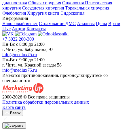
диагностика
Общая хирургия
Онкология
Пластическая
хирургия
Сосудистая хирургия
Торакальная хирургия
Флебология
Хирургия кисти
Эндоскопия
Информация
Налоговый вычет
Страхование ДМС
Анализы
Цены
Врачи
Live
Акции
Контакты
+7 3022 200-300
Пн-Вс с 8:00 до 21:00
г. Чита, ул. Бабушкина, 97
info@medlux75.ru
Пн-Вс с 9:00 до 21:00
г. Чита, ул. Красной звезды 58
info@medlux75.ru
Имеются противопоказания. проконсультируйтесь со
специалистом
2000-2026 © Все права защищены
Политика обработки персональных данных
Карта сайта
Вверх