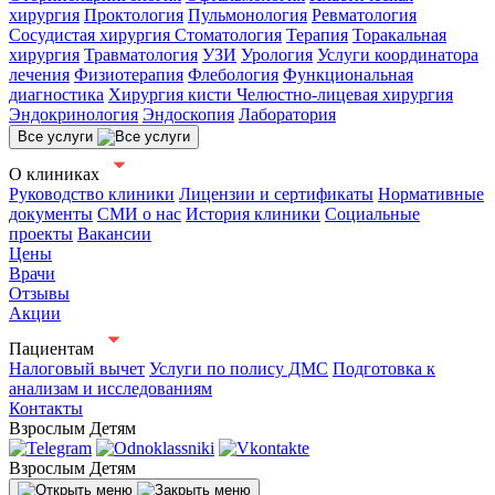
хирургия
Проктология
Пульмонология
Ревматология
Сосудистая хирургия
Стоматология
Терапия
Торакальная
хирургия
Травматология
УЗИ
Урология
Услуги координатора
лечения
Физиотерапия
Флебология
Функциональная
диагностика
Хирургия кисти
Челюстно-лицевая хирургия
Эндокринология
Эндоскопия
Лаборатория
Все услуги
О клиниках
Руководство клиники
Лицензии и сертификаты
Нормативные
документы
СМИ о нас
История клиники
Социальные
проекты
Вакансии
Цены
Врачи
Отзывы
Акции
Пациентам
Налоговый вычет
Услуги по полису ДМС
Подготовка к
анализам и исследованиям
Контакты
Взрослым
Детям
Взрослым
Детям