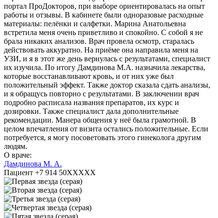
портал ПроДокторов, при выборе ориентировалась на опыт
работы и отзывы. В кабинете были одноразовые расходные
материалы: пелёнки и салфетки. Марина Анатольевна
встретила меня очень приветливо и спокойно. С собой я не
брала никаких анализов. Врач провела осмотр, старалась
действовать аккуратно. На приёме она направила меня на
УЗИ, и я в этот же день вернулась с результатами, специалист
их изучила. По итогу Дамдинова М.А. назначила лекарства,
которые восстанавливают кровь, и от них уже был
положительный эффект. Также доктор сказала сдать анализы,
и я обращусь повторно с результатами. В заключении врач
подробно расписала названия препаратов, их курс и
дозировки. Также специалист дала дополнительные
рекомендации. Манера общения у неё была грамотной. В
целом впечатления от визита остались положительные. Если
потребуется, я могу посоветовать этого гинеколога другим
людям.
О враче:
Дамдинова М. А.
Пациент +7 914 50XXXXX