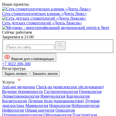
Наши проекты:
Сеть стоматологических клиник «Дента Люкс»
Сеть детских стоматологий «Дента Люксик»
Сейчас работаем
Закроемся в 21:00
Версия для слабовидящих
+7 3022 200-300
Регистратура
Задать вопрос
Заказать звонок
Услуги
Anti-age медицина
Check-up (комплексное обследование)
Ведение беременности
Гастроэнтерология
Гинекология
Дерматовенерология
Иммунология
Кардиология
Косметология
Лечение боли (криоанальгезия)
Лучевая
диагностика
Маммология
Неврология
Нейрохирургия
Нефрология
Общая хирургия
Онкология
Оториноларингология
Офтальмология
Пластическая