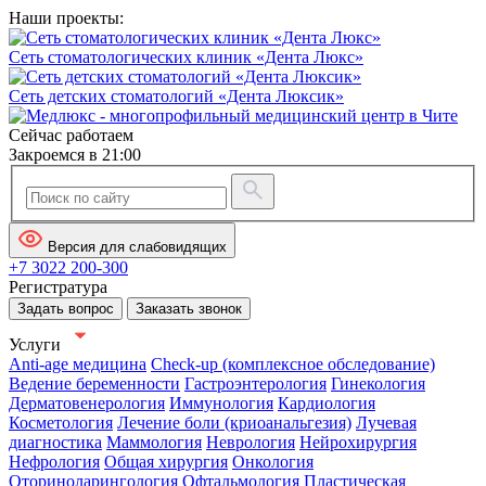
Наши проекты:
Сеть стоматологических клиник «Дента Люкс»
Сеть детских стоматологий «Дента Люксик»
Сейчас работаем
Закроемся в 21:00
Версия для слабовидящих
+7 3022 200-300
Регистратура
Задать вопрос
Заказать звонок
Услуги
Anti-age медицина
Check-up (комплексное обследование)
Ведение беременности
Гастроэнтерология
Гинекология
Дерматовенерология
Иммунология
Кардиология
Косметология
Лечение боли (криоанальгезия)
Лучевая
диагностика
Маммология
Неврология
Нейрохирургия
Нефрология
Общая хирургия
Онкология
Оториноларингология
Офтальмология
Пластическая