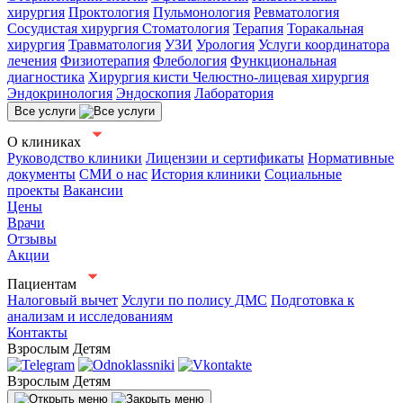
хирургия
Проктология
Пульмонология
Ревматология
Сосудистая хирургия
Стоматология
Терапия
Торакальная
хирургия
Травматология
УЗИ
Урология
Услуги координатора
лечения
Физиотерапия
Флебология
Функциональная
диагностика
Хирургия кисти
Челюстно-лицевая хирургия
Эндокринология
Эндоскопия
Лаборатория
Все услуги
О клиниках
Руководство клиники
Лицензии и сертификаты
Нормативные
документы
СМИ о нас
История клиники
Социальные
проекты
Вакансии
Цены
Врачи
Отзывы
Акции
Пациентам
Налоговый вычет
Услуги по полису ДМС
Подготовка к
анализам и исследованиям
Контакты
Взрослым
Детям
Взрослым
Детям