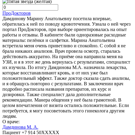
ПроДокторов
Дамдинову Марину Анатольевну посетила впервые,
обратилась к ней по поводу кровотечения. Узнала о ней через
портал ПроДокторов, при выборе ориентировалась на опыт
работы и отзывы. В кабинете были одноразовые расходные
материалы: пелёнки и салфетки. Марина Анатольевна
встретила меня очень приветливо и спокойно. С собой я не
брала никаких анализов. Врач провела осмотр, старалась
действовать аккуратно. На приёме она направила меня на
УЗИ, и я в этот же день вернулась с результатами, специалист
их изучила. По итогу Дамдинова М.А. назначила лекарства,
которые восстанавливают кровь, и от них уже был
положительный эффект. Также доктор сказала сдать анализы,
и я обращусь повторно с результатами. В заключении врач
подробно расписала названия препаратов, их курс и
дозировки. Также специалист дала дополнительные
рекомендации. Манера общения у неё была грамотной. В
целом впечатления от визита остались положительные. Если
потребуется, я могу посоветовать этого гинеколога другим
людям.
О враче:
Дамдинова М. А.
Пациент +7 914 50XXXXX