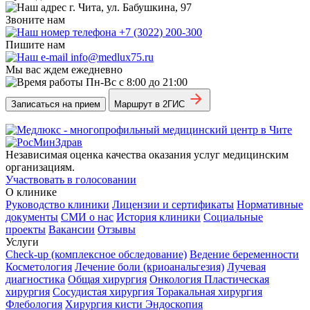
г. Чита, ул. Бабушкина, 97
Звоните нам
+7 (3022) 200-300
Пишите нам
info@medlux75.ru
Мы вас ждем ежедневно
Пн-Вс с 8:00 до 21:00
Записаться на прием
Маршрут в 2ГИС
Независимая оценка качества оказания услуг медицинским
организациям.
Участвовать в голосовании
О клинике
Руководство клиники
Лицензии и сертификаты
Нормативные
документы
СМИ о нас
История клиники
Социальные
проекты
Вакансии
Отзывы
Услуги
Check-up (комплексное обследование)
Ведение беременности
Косметология
Лечение боли (криоанальгезия)
Лучевая
диагностика
Общая хирургия
Онкология
Пластическая
хирургия
Сосудистая хирургия
Торакальная хирургия
Флебология
Хирургия кисти
Эндоскопия