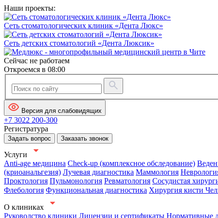
Наши проекты:
Сеть стоматологических клиник «Дента Люкс»
Сеть детских стоматологий «Дента Люксик»
Сейчас не работаем
Откроемся в 08:00
Версия для слабовидящих
+7 3022 200-300
Регистратура
Задать вопрос
Заказать звонок
Услуги
Anti-age медицина
Check-up (комплексное обследование)
Веден
(криоанальгезия)
Лучевая диагностика
Маммология
Неврологи
Проктология
Пульмонология
Ревматология
Сосудистая хирург
Флебология
Функциональная диагностика
Хирургия кисти
Чел
О клиниках
Руководство клиники
Лицензии и сертификаты
Нормативные 