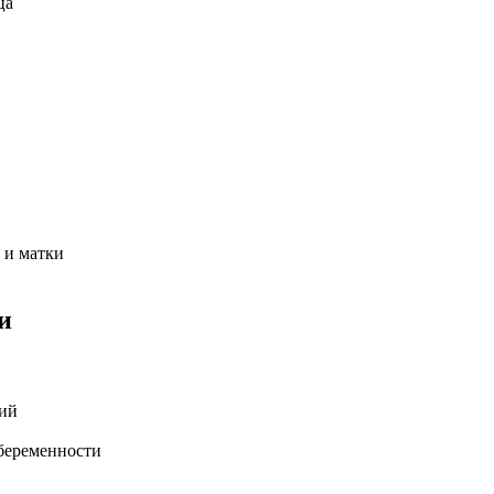
ца
 и матки
и
гий
беременности