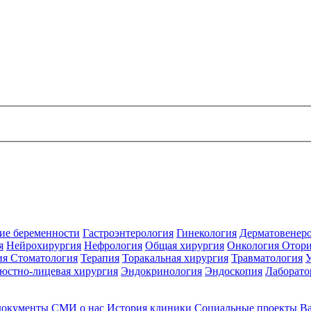
ие беременности
Гастроэнтерология
Гинекология
Дерматовенер
я
Нейрохирургия
Нефрология
Общая хирургия
Онкология
Отори
ия
Стоматология
Терапия
Торакальная хирургия
Травматология
юстно-лицевая хирургия
Эндокринология
Эндоскопия
Лаборато
документы
СМИ о нас
История клиники
Социальные проекты
В