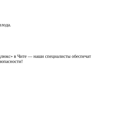
плода.
длюкс» в Чите — наши специалисты обеспечат
зопасности!