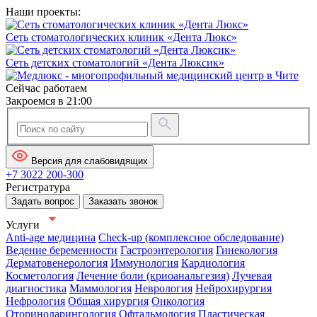
Наши проекты:
Сеть стоматологических клиник «Дента Люкс»
Сеть детских стоматологий «Дента Люксик»
Сейчас работаем
Закроемся в 21:00
Версия для слабовидящих
+7 3022 200-300
Регистратура
Задать вопрос
Заказать звонок
Услуги
Anti-age медицина
Check-up (комплексное обследование)
Ведение беременности
Гастроэнтерология
Гинекология
Дерматовенерология
Иммунология
Кардиология
Косметология
Лечение боли (криоанальгезия)
Лучевая
диагностика
Маммология
Неврология
Нейрохирургия
Нефрология
Общая хирургия
Онкология
Оториноларингология
Офтальмология
Пластическая