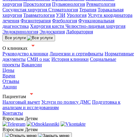
хирургия
Проктология
Пульмонология
Ревматология
Сосудистая хирургия
Стоматология
Терапия
Торакальная
хирургия
Травматология
УЗИ
Урология
Услуги координатора
лечения
Физиотерапия
Флебология
Функциональная
диагностика
Хирургия кисти
Челюстно-лицевая хирургия
Эндокринология
Эндоскопия
Лаборатория
Все услуги
О клиниках
Руководство клиники
Лицензии и сертификаты
Нормативные
документы
СМИ о нас
История клиники
Социальные
проекты
Вакансии
Цены
Врачи
Отзывы
Акции
Пациентам
Налоговый вычет
Услуги по полису ДМС
Подготовка к
анализам и исследованиям
Контакты
Взрослым
Детям
Взрослым
Детям