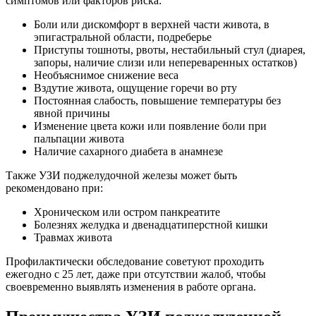
симптомов или факторов риска:
Боли или дискомфорт в верхней части живота, в
эпигастральной области, подреберье
Приступы тошноты, рвоты, нестабильный стул (диарея,
запоры, наличие слизи или непереваренных остатков)
Необъяснимое снижение веса
Вздутие живота, ощущение горечи во рту
Постоянная слабость, повышение температуры без
явной причины
Изменение цвета кожи или появление боли при
пальпации живота
Наличие сахарного диабета в анамнезе
Также УЗИ поджелудочной железы может быть
рекомендовано при:
Хроническом или остром панкреатите
Болезнях желудка и двенадцатиперстной кишки
Травмах живота
Профилактически обследование советуют проходить
ежегодно с 25 лет, даже при отсутствии жалоб, чтобы
своевременно выявлять изменения в работе органа.