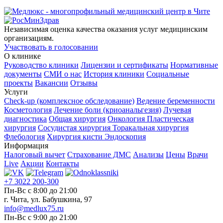
Независимая оценка качества оказания услуг медицинским
организациям.
Участвовать в голосовании
О клинике
Руководство клиники
Лицензии и сертификаты
Нормативные
документы
СМИ о нас
История клиники
Социальные
проекты
Вакансии
Отзывы
Услуги
Check-up (комплексное обследование)
Ведение беременности
Косметология
Лечение боли (криоанальгезия)
Лучевая
диагностика
Общая хирургия
Онкология
Пластическая
хирургия
Сосудистая хирургия
Торакальная хирургия
Флебология
Хирургия кисти
Эндоскопия
Информация
Налоговый вычет
Страхование ДМС
Анализы
Цены
Врачи
Live
Акции
Контакты
+7 3022 200-300
Пн-Вс с 8:00 до 21:00
г. Чита, ул. Бабушкина, 97
info@medlux75.ru
Пн-Вс с 9:00 до 21:00