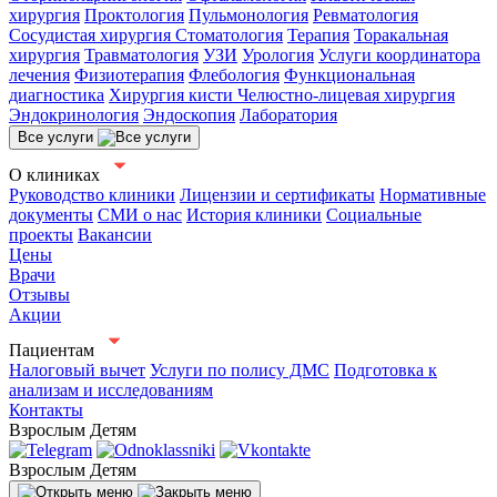
хирургия
Проктология
Пульмонология
Ревматология
Сосудистая хирургия
Стоматология
Терапия
Торакальная
хирургия
Травматология
УЗИ
Урология
Услуги координатора
лечения
Физиотерапия
Флебология
Функциональная
диагностика
Хирургия кисти
Челюстно-лицевая хирургия
Эндокринология
Эндоскопия
Лаборатория
Все услуги
О клиниках
Руководство клиники
Лицензии и сертификаты
Нормативные
документы
СМИ о нас
История клиники
Социальные
проекты
Вакансии
Цены
Врачи
Отзывы
Акции
Пациентам
Налоговый вычет
Услуги по полису ДМС
Подготовка к
анализам и исследованиям
Контакты
Взрослым
Детям
Взрослым
Детям