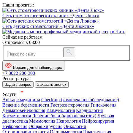
Наши проекты:
Сеть стоматологических клиник «Дента Люкс»
Сеть детских стоматологий «Дента Люксик»
Сейчас не работаем
Откроемся в 08:00
Версия для слабовидящих
+7 3022 200-300
Регистратура
Задать вопрос
Заказать звонок
Услуги
Anti-age медицина
Check-up (комплексное обследование)
Ведение беременности
Гастроэнтерология
Гинекология
Дерматовенерология
Иммунология
Кардиология
Косметология
Лечение боли (криоанальгезия)
Лучевая
диагностика
Маммология
Неврология
Нейрохирургия
Нефрология
Общая хирургия
Онкология
Оториноларингология
Офтальмология
Пластическая