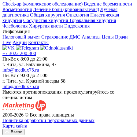
Check-up (комплексное обследование)
Ведение беременности
Косметология
Лечение боли (криоанальгезия)
Лучевая
диагностика
Общая хирургия
Онкология
Пластическая
хирургия
Сосудистая хирургия
Торакальная хирургия
Флебология
Хирургия кисти
Эндоскопия
Информация
Налоговый вычет
Страхование ДМС
Анализы
Цены
Врачи
Live
Акции
Контакты
+7 3022 200-300
Пн-Вс с 8:00 до 21:00
г. Чита, ул. Бабушкина, 97
info@medlux75.ru
Пн-Вс с 9:00 до 21:00
г. Чита, ул. Красной звезды 58
info@medlux75.ru
Имеются противопоказания. проконсультируйтесь со
специалистом
2000-2026 © Все права защищены
Политика обработки персональных данных
Карта сайта
Вверх