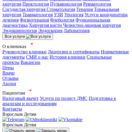
хирургия
Проктология
Пульмонология
Ревматология
Сосудистая хирургия
Стоматология
Терапия
Торакальная
хирургия
Травматология
УЗИ
Урология
Услуги координатора
лечения
Физиотерапия
Флебология
Функциональная
диагностика
Хирургия кисти
Челюстно-лицевая хирургия
Эндокринология
Эндоскопия
Лаборатория
Все услуги
О клиниках
Руководство клиники
Лицензии и сертификаты
Нормативные
документы
СМИ о нас
История клиники
Социальные
проекты
Вакансии
Цены
Врачи
Отзывы
Акции
Пациентам
Налоговый вычет
Услуги по полису ДМС
Подготовка к
анализам и исследованиям
Контакты
Взрослым
Детям
Взрослым
Детям