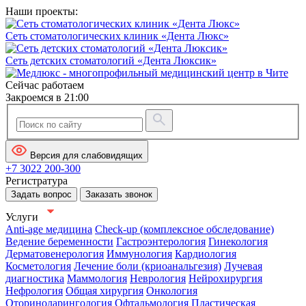
Наши проекты:
Сеть стоматологических клиник «Дента Люкс»
Сеть детских стоматологий «Дента Люксик»
Сейчас работаем
Закроемся в 21:00
Версия для слабовидящих
+7 3022 200-300
Регистратура
Задать вопрос
Заказать звонок
Услуги
Anti-age медицина
Check-up (комплексное обследование)
Ведение беременности
Гастроэнтерология
Гинекология
Дерматовенерология
Иммунология
Кардиология
Косметология
Лечение боли (криоанальгезия)
Лучевая
диагностика
Маммология
Неврология
Нейрохирургия
Нефрология
Общая хирургия
Онкология
Оториноларингология
Офтальмология
Пластическая