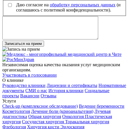
Даю согласие на
обработку персональных данных
(и
соглашаюсь с политикой конфиденциальности).
Записаться на прием
Независимая оценка качества оказания услуг медицинским
организациям.
Участвовать в голосовании
О клинике
Руководство клиники
Лицензии и сертификаты
Нормативные
документы
СМИ о нас
История клиники
Социальные
проекты
Вакансии
Отзывы
Услуги
Check-up (комплексное обследование)
Ведение беременности
Косметология
Лечение боли (криоанальгезия)
Лучевая
диагностика
Общая хирургия
Онкология
Пластическая
хирургия
Сосудистая хирургия
Торакальная хирургия
Флебология
Хирургия кисти
Эндоскопия