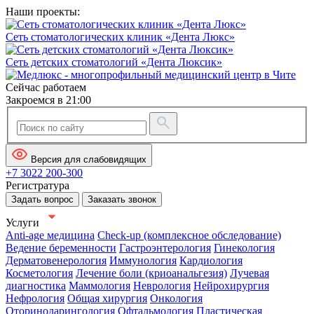
Наши проекты:
Сеть стоматологических клиник «Дента Люкс»
Сеть детских стоматологий «Дента Люксик»
Сейчас работаем
Закроемся в 21:00
Версия для слабовидящих
+7 3022 200-300
Регистратура
Задать вопрос
Заказать звонок
Услуги
Anti-age медицина
Check-up (комплексное обследование)
Ведение беременности
Гастроэнтерология
Гинекология
Дерматовенерология
Иммунология
Кардиология
Косметология
Лечение боли (криоанальгезия)
Лучевая
диагностика
Маммология
Неврология
Нейрохирургия
Нефрология
Общая хирургия
Онкология
Оториноларингология
Офтальмология
Пластическая