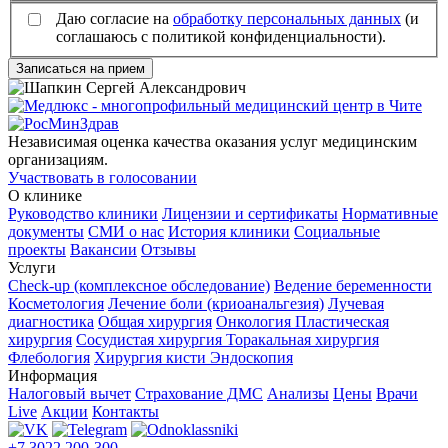
Даю согласие на
обработку персональных данных
(и
соглашаюсь с политикой конфиденциальности).
Записаться на прием
Независимая оценка качества оказания услуг медицинским
организациям.
Участвовать в голосовании
О клинике
Руководство клиники
Лицензии и сертификаты
Нормативные
документы
СМИ о нас
История клиники
Социальные
проекты
Вакансии
Отзывы
Услуги
Check-up (комплексное обследование)
Ведение беременности
Косметология
Лечение боли (криоанальгезия)
Лучевая
диагностика
Общая хирургия
Онкология
Пластическая
хирургия
Сосудистая хирургия
Торакальная хирургия
Флебология
Хирургия кисти
Эндоскопия
Информация
Налоговый вычет
Страхование ДМС
Анализы
Цены
Врачи
Live
Акции
Контакты
+7 3022 200-300