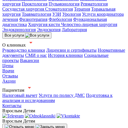
хирургия
Проктология
Пульмонология
Ревматология
Сосудистая хирургия
Стоматология
Терапия
Торакальная
хирургия
Травматология
УЗИ
Урология
Услуги координатора
лечения
Физиотерапия
Флебология
Функциональная
диагностика
Хирургия кисти
Челюстно-лицевая хирургия
Эндокринология
Эндоскопия
Лаборатория
Все услуги
О клиниках
Руководство клиники
Лицензии и сертификаты
Нормативные
документы
СМИ о нас
История клиники
Социальные
проекты
Вакансии
Цены
Врачи
Отзывы
Акции
Пациентам
Налоговый вычет
Услуги по полису ДМС
Подготовка к
анализам и исследованиям
Контакты
Взрослым
Детям
Взрослым
Детям